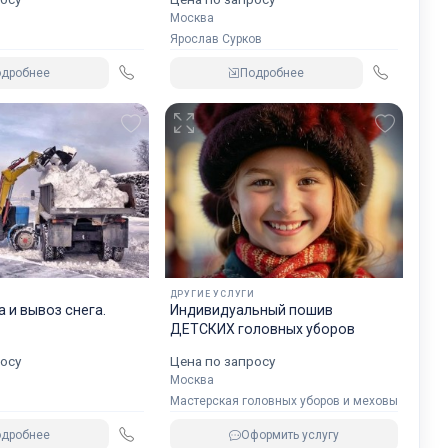
Москва
Ярослав Сурков
одробнее
Подробнее
И
ДРУГИЕ УСЛУГИ
а и вывоз снега.
Индивидуальный пошив
ДЕТСКИХ головных уборов
осу
Цена по запросу
Москва
Мастерская головных уборов и меховых издел
одробнее
Оформить услугу