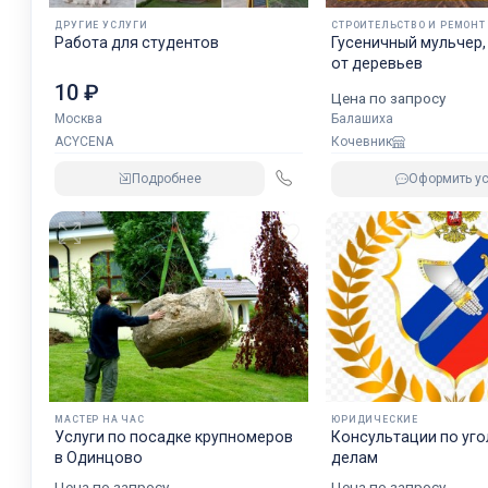
ДРУГИЕ УСЛУГИ
СТРОИТЕЛЬСТВО И РЕМОНТ
Работа для студентов
Гусеничный мульчер,
от деревьев
10 ₽
Цена по запросу
Москва
Балашиха
ACYCENA
Кочевник
Подробнее
Оформить ус
МАСТЕР НА ЧАС
ЮРИДИЧЕСКИЕ
Услуги по посадке крупномеров
Консультации по уг
в Одинцово
делам
Цена по запросу
Цена по запросу