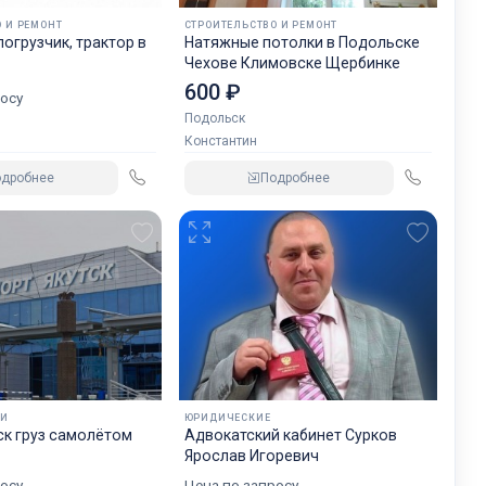
 И РЕМОНТ
СТРОИТЕЛЬСТВО И РЕМОНТ
огрузчик, трактор в
Натяжные потолки в Подольске
Чехове Климовске Щербинке
600 ₽
осу
Подольск
Константин
одробнее
Подробнее
КИ
ЮРИДИЧЕСКИЕ
к груз самолётом
Адвокатский кабинет Сурков
Ярослав Игоревич
осу
Цена по запросу