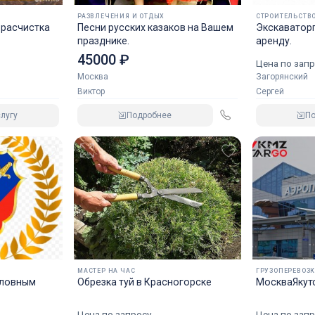
РАЗВЛЕЧЕНИЯ И ОТДЫХ
СТРОИТЕЛЬСТВО
 расчистка
Песни русских казаков на Вашем
Экскаваторп
празднике.
аренду.
45000 ₽
Цена по запр
Москва
Загорянский
Виктор
Сергей
Подробнее
П
лугу
МАСТЕР НА ЧАС
ГРУЗОПЕРЕВОЗ
оловным
Обрезка туй в Красногорске
МоскваЯкутс
Цена по запросу
Цена по запр