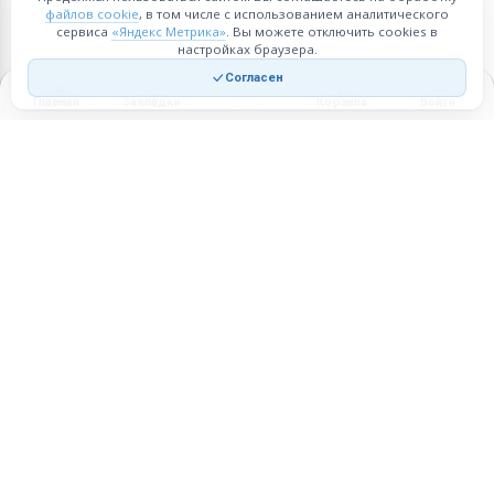
файлов cookie
, в том числе с использованием аналитического
сервиса
«Яндекс Метрика»
. Вы можете отключить cookies в
настройках браузера.
Согласен
Главная
Закладки
Корзина
Войти
Торговая площадка для продажи товаров и услуг в нужных
регионах и по всей России.
Техническая поддержка
Мобильная версия
ПЛОЩАДКА
ВОЗМОЖНОСТИ
Все города
Интернет-магазин