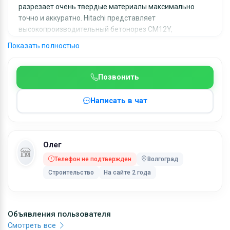
разрезает очень твердые материалы максимально
точно и аккуратно. Hitachi представляет
высокопроизводительный бетонорез CM12Y,
превосходящий аналоги по многим параметрам
Показать полностью
Диаметр диска 305 мм Макс. глубина реза 100мм
Глубина реза за один проход 50 мм Мощность 2400 вт
Скорость на холостом ходу 5000 об.мин. Габаритная
Позвонить
длина 633 мм Вес 11.5 кг г. Волгоград
Написать в чат
Ключевые слова:
аренда, прокат
Олег
Телефон не подтвержден
Волгоград
Строительство
На сайте 2 года
Объявления пользователя
Смотреть все