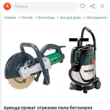
Поиск
Доставка еды
Главная
Россия
Волгоград
Все для дома
Инструменты
Транспорт
Недвижимость
Услуги
Личные вещи
Одежда и обувь
Электроника
Все для дома
Хобби и отдых
Животные
Аренда прокат отрезная пила бетонорез