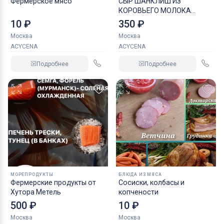
Фермерское мясо
СЫР ШАНКЛИШ ИЗ
КОРОВЬЕГО МОЛОКА
АССОРТИ
10 ₽
350 ₽
Москва
Москва
ACYCENA
ACYCENA
Подробнее
Подробнее
МОРЕПРОДУКТЫ
БЛЮДА ИЗ МЯСА
Фермерские продукты от
Сосиски, колбасы и
Хутора Метель
копчености
500 ₽
10 ₽
Москва
Москва