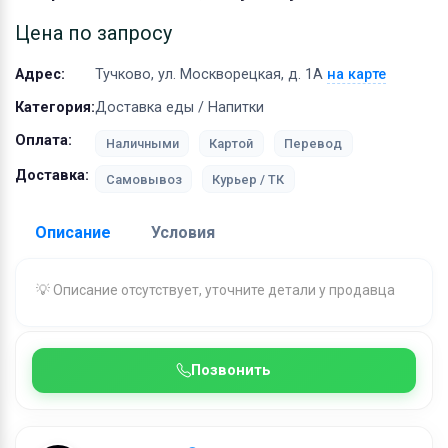
Оборудование
Цена по запросу
Материалы
Адрес:
Тучково, ул. Москворецкая, д. 1А
на карте
Категория:
Доставка еды / Напитки
Оплата:
Наличными
Картой
Перевод
Доставка:
Самовывоз
Курьер / ТК
Описание
Условия
Доставка:
💡 Описание отсутствует, уточните детали у продавца
Адрес самовывоза:
Тучково, ул. Москворецкая, д. 
Позвонить