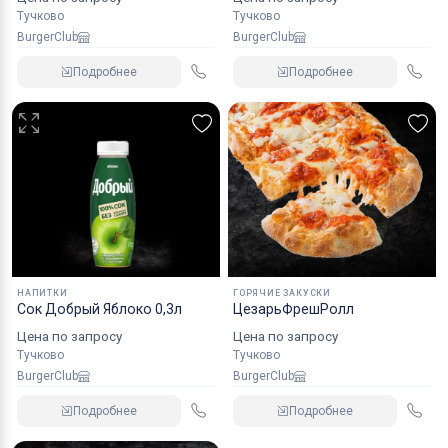
Тучково
Тучково
BurgerClub
BurgerClub
Подробнее
Подробнее
НАПИТКИ
ГОРЯЧИЕ ЗАКУСКИ
Сок Добрый Яблоко 0,3л
ЦезарьФрешРолл
Цена по запросу
Цена по запросу
Тучково
Тучково
BurgerClub
BurgerClub
Подробнее
Подробнее