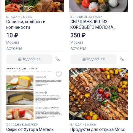
БЛЮДА ИЗ МЯСА
ХОЛОДНЫЕ ЗАКУСКИ
Сосиски, колбасы и
СЫР ШАНКЛИШ ИЗ
копчености
КОРОВЬЕГО МОЛОКА
АССОРТИ
10 ₽
350 ₽
Москва
Москва
ACYCENA
ACYCENA
Подробнее
Подробнее
ХОЛОДНЫЕ ЗАКУСКИ
БЛЮДА ИЗ МЯСА
Сыры от Хутора Метель
Продукты для отдыха Мясо