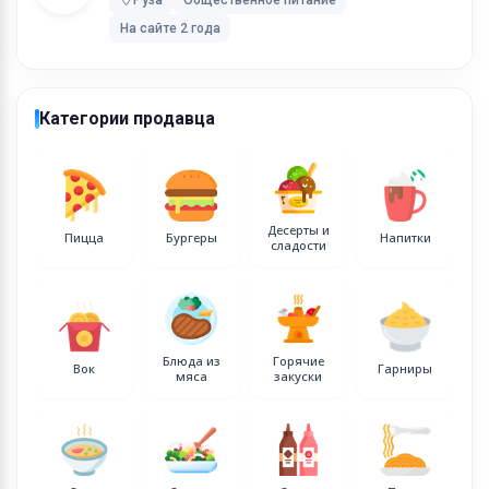
Доставка еды на дом или в офис: с 10:00 до 21:00
На сайте 2 года
Если у вас возникнут вопросы или пожелания, вы
можете связаться с нами любым удобным способо
Телефон: +7 (916) 738-32-58
Категории продавца
Email: coffemint777@gmail.com
Десерты и
Пицца
Бургеры
Напитки
сладости
Блюда из
Горячие
Вок
Гарниры
мяса
закуски