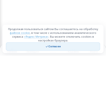
Продолжая пользоваться сайтом Вы соглашаетесь на обработку
файлов cookie
, в том числе с использованием аналитического
сервиса
«Яндекс Метрика»
. Вы можете отключить cookies в
настройках браузера.
Согласен
Главная
Закладки
Корзина
Войти
Торговая площадка для продажи товаров и услуг в нужных
регионах и по всей России.
Техническая поддержка
Мобильная версия