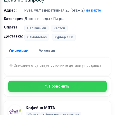
Оборудование
Адрес:
Руза, ул.Федеративная 25 (этаж 2)
на карте
Материалы
Категория:
Доставка еды / Пицца
Оплата:
Наличными
Картой
Доставка:
Самовывоз
Курьер / ТК
Описание
Условия
Доставка:
💡 Описание отсутствует, уточните детали у продавца
Адрес самовывоза:
Руза, ул.Федеративная 25 (эт
2)
Условия и гарантии:
Позвонить
Ждем Вас в нашей уютной кофейне Мята!
Мы находимся по адресу: Руза, ул.Федеративная 25
Кофейня МЯТА
(этаж 2)
Руза
Общественное питание