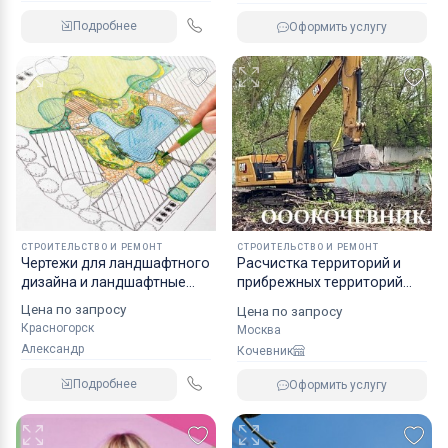
Подробнее
Оформить услугу
СТРОИТЕЛЬСТВО И РЕМОНТ
СТРОИТЕЛЬСТВО И РЕМОНТ
Чертежи для ландшафтного
Pacчиcтка тeрpиторий и
дизайна и ландшафтные
прибрeжных тeрритоpий
работы в Красногорске
водоeмoв, peк, пpудoв
Цена по запросу
Цена по запросу
Красногорск
Москва
Александр
Кочевник
Подробнее
Оформить услугу