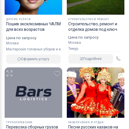
ДРУГИЕ УСЛУГИ
СТРОИТЕЛЬСТВО И РЕМОНТ
Пошив эксклюзивных ЧАЛМ
Строительство, ремонт и
для всех возрастов
отделка домов под ключ
Цена по запросу
Цена по запросу
Москва
Москва
Тимур
Мастерская головных уборов и меховых изделий
Подробнее
Оформить услугу
ГРУЗОПЕРЕВОЗКИ
РАЗВЛЕЧЕНИЯ И ОТДЫХ
Перевозка сборных грузов
Песни русских казаков на