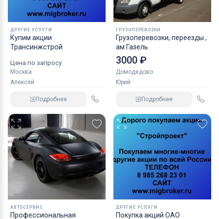
ДРУГИЕ УСЛУГИ
ГРУЗОПЕРЕВОЗКИ
Купим акции
Грузоперевозки, переезды ,
Трансинжстрой
ам Газель
3000 ₽
Цена по запросу
Москва
Домодедово
Алексей
Юрий
Подробнее
Подробнее
АВТОСЕРВИС
ДРУГИЕ УСЛУГИ
Профессиональная
Покупка акций ОАО