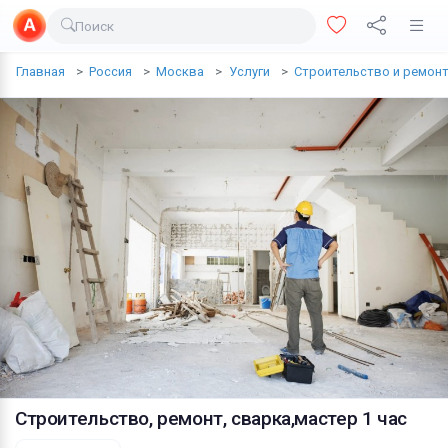
Поиск
Доставка еды
Главная
Россия
Москва
Услуги
Строительство и ремон
Транспорт
Недвижимость
Услуги
Личные вещи
Одежда и обувь
Электроника
Все для дома
Хобби и отдых
Животные
Строительство, ремонт, сварка,мастер 1 час