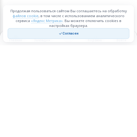
Продолжая пользоваться сайтом Вы соглашаетесь на обработку
файлов cookie
, в том числе с использованием аналитического
сервиса
«Яндекс Метрика»
. Вы можете отключить cookies в
настройках браузера.
Согласен
Главная
Закладки
Корзина
Войти
Торговая площадка для продажи товаров и услуг в нужных
регионах и по всей России.
Техническая поддержка
Мобильная версия
ПЛОЩАДКА
ВОЗМОЖНОСТИ