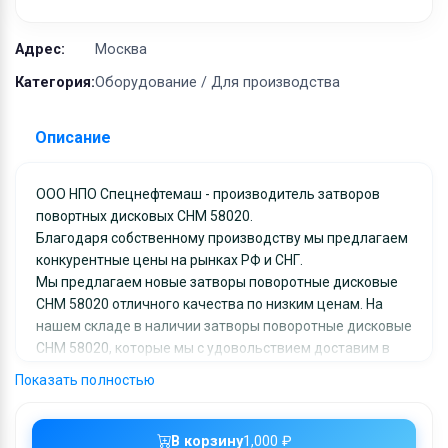
Оборудование
Материалы
Адрес:
Москва
Категория:
Оборудование / Для производства
Описание
ООО НПО Спецнефтемаш - производитель затворов
повортных дисковых СНМ 58020.
Благодаря собственному производству мы предлагаем
конкурентные цены на рынках РФ и СНГ.
Мы предлагаем новые затворы поворотные дисковые
СНМ 58020 отличного качества по низким ценам. На
нашем складе в наличии затворы поворотные дисковые
СНМ 58020, которые мы с удовольствием доставим в
любой регион России и СНГ.
Показать полностью
Вся продукция сопровождается сопутствующей
документацией. Работаем по конкретным заявкам.
Сроки изготовления и поставки минимальные.
В корзину
1,000 ₽