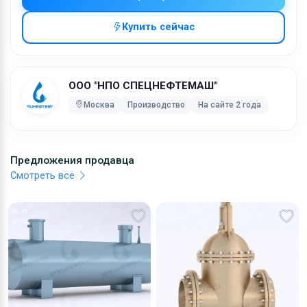
Мы проконсультируем вас по стоимости продукции и
сроках производства. Подробнее на нашем сайте.
Купить сейчас
Характеристики:
Тип конструкции: затворы дисковые с футерованным
диском и корпусом
ООО "НПО СПЕЦНЕФТЕМАШ"
Диаметр номинальный: DN 40 - DN 600
Москва
Производство
На сайте 2 года
Давление номинальное: PN 10, 16
Температура рабочей среды: до 200°С
Класс герметичности: А
Основные рабочие среды: вода, кислоты, щелочи
Предложения продавца
Присоединение: фланцевое, стяжное между фланцами
Смотреть все
трубопровода
Установочное положение: любое, кроме положения
&quot;электроприводом вниз&quot; для
затворов с электроприводом
Направление подачи рабочей среды: любое
Климатическое исполнение: У, ТМ, ТВ
Ключевые слова:
трубопроводная арматура, емкостные приборы разного