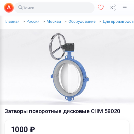
Поиск
Доставка еды
Главная
Россия
Москва
Оборудование
Для производст
Транспорт
Недвижимость
Услуги
Личные вещи
Одежда и обувь
Электроника
Все для дома
Затворы поворотные дисковые СНМ 58020
Хобби и отдых
Животные
1000 ₽