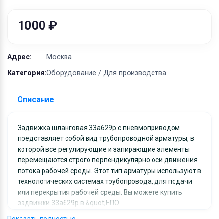
Оборудование
Материалы
1000 ₽
Адрес:
Москва
Категория:
Оборудование / Для производства
Описание
Задвижка шланговая 33а629р с пневмоприводом
представляет собой вид трубопроводной арматуры, в
которой все регулирующие и запирающие элементы
перемещаются строго перпендикулярно оси движения
потока рабочей среды. Этот тип арматуры используют в
технологических системах трубопровода, для подачи
или перекрытия рабочей среды. Вы можете купить
задвижки 33а629р в &quot;НПО
&quot;СпецНефтеМаш&quot;. В наличии на складе
Показать полностью