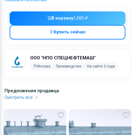
всегда находится необходимый запас данных
задвижек. На все изделия имеются сертификаты,
свидетельства об изготовлении и технические
В корзину
1,000 ₽
паспорта.
Купить сейчас
Ключевые слова:
трубопроводная арматура, емкостные приборы разного
назначения, резервуарная техника
ООО "НПО СПЕЦНЕФТЕМАШ"
Москва
Производство
На сайте 2 года
Предложения продавца
Смотреть все