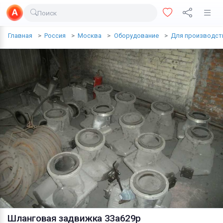
Поиск
Доставка еды
Главная
Россия
Москва
Оборудование
Для производст
Транспорт
Недвижимость
Услуги
Личные вещи
Одежда и обувь
Электроника
Все для дома
Хобби и отдых
Животные
Шланговая задвижка 33а629р