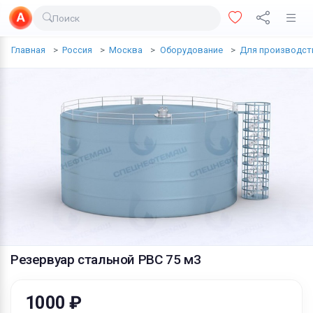
Поиск
Доставка еды
Главная
Россия
Москва
Оборудование
Для производст
Транспорт
Недвижимость
Услуги
Личные вещи
Одежда и обувь
Электроника
Все для дома
Резервуар стальной РВС 75 м3
Хобби и отдых
Животные
1000 ₽