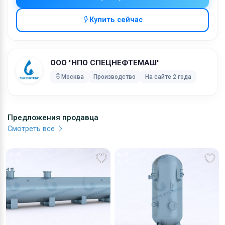
Мы проконсультируем вас по стоимости продукции и
сроках производства. Подробнее на нашем сайте.
Купить сейчас
Характеристики:
Рабочая температура: от 0 до 95°С
Сейсмичность: не более 9 баллов
ООО "НПО СПЕЦНЕФТЕМАШ"
Производитель: ООО НПО &quot;Спецнефтемаш&quot;
Москва
Производство
На сайте 2 года
Размещение: наземное
Внутренний диаметр: от 4730 до 10430 (мм)
Материал корпуса: сталь
Среда в резервуарах: нефтепродукты
Предложения продавца
Давление: до 2 кПа
Смотреть все
Срок службы: 10 лет.
Ключевые слова:
трубопроводная арматура, емкостные приборы разного
назначения, резервуарная техника