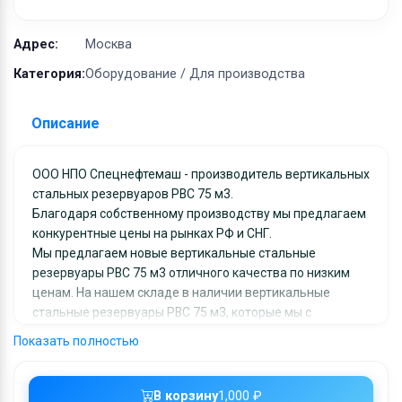
Оборудование
Материалы
Адрес:
Москва
Категория:
Оборудование / Для производства
Описание
ООО НПО Спецнефтемаш - производитель вертикальных
стальных резервуаров РВС 75 м3.
Благодаря собственному производству мы предлагаем
конкурентные цены на рынках РФ и СНГ.
Мы предлагаем новые вертикальные стальные
резервуары РВС 75 м3 отличного качества по низким
ценам. На нашем складе в наличии вертикальные
стальные резервуары РВС 75 м3, которые мы с
удовольствием доставим в любой регион России и СНГ.
Показать полностью
Вся продукция сопровождается сопутствующей
документацией. Работаем по конкретным заявкам.
Сроки изготовления и поставки минимальные.
В корзину
1,000 ₽