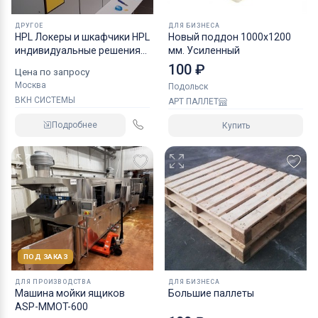
ДРУГОЕ
ДЛЯ БИЗНЕСА
HPL Локеры и шкафчики HPL
Новый поддон 1000х1200
индивидуальные решения
мм. Усиленный
для любых раздевалок,
100 ₽
Цена по запросу
влагостойкая
Москва
Подольск
антивандальная мебель
ВКН СИСТЕМЫ
АРТ ПАЛЛЕТ
HPL для бассейнов, мебель
для спорта ДБСП
Подробнее
Купить
ПОД ЗАКАЗ
ДЛЯ ПРОИЗВОДСТВА
ДЛЯ БИЗНЕСА
Машина мойки ящиков
Большие паллеты
ASP-MMOT-600