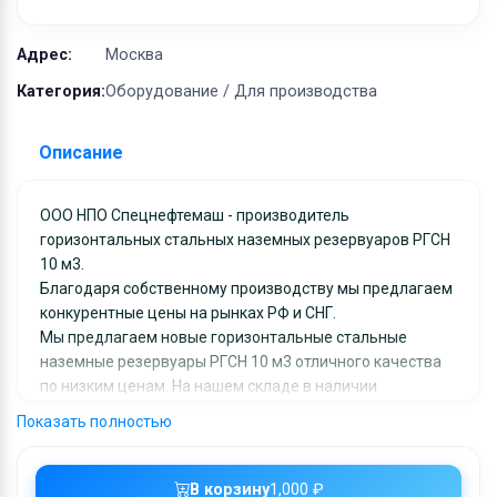
Оборудование
Материалы
Адрес:
Москва
Категория:
Оборудование / Для производства
Описание
ООО НПО Спецнефтемаш - производитель
горизонтальных стальных наземных резервуаров РГСН
10 м3.
Благодаря собственному производству мы предлагаем
конкурентные цены на рынках РФ и СНГ.
Мы предлагаем новые горизонтальные стальные
наземные резервуары РГСН 10 м3 отличного качества
по низким ценам. На нашем складе в наличии
горизонтальные стальные наземные резервуары РГСН
Показать полностью
10 м3, которые мы с удовольствием доставим в любой
регион России и СНГ.
Вся продукция сопровождается сопутствующей
В корзину
1,000 ₽