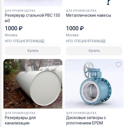
Ключевые слова:
трубопроводная арматура, емкостные приборы разного
ДЛЯ ПРОИЗВОДСТВА
ДЛЯ ПРОИЗВОДСТВА
Резервуар стальной РВС 150
назначения, резервуарная техника
Металлические навесы
м3
1000 ₽
1000 ₽
Москва
Москва
НПО СПЕЦНЕФТЕМАШ
НПО СПЕЦНЕФТЕМАШ
Купить
Купить
ДЛЯ ПРОИЗВОДСТВА
ДЛЯ ПРОИЗВОДСТВА
Резервуары для
Дисковые затворы с
канализации
уплотнением EPDM