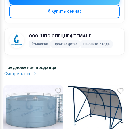
документацией. Работаем по конкретным заявкам.
Сроки изготовления и поставки минимальные.
Купить сейчас
Мы проконсультируем вас по стоимости продукции и
сроках производства. Подробнее на нашем сайте.
Характеристики:
ООО "НПО СПЕЦНЕФТЕМАШ"
Москва
Производство
На сайте 2 года
Размещение: наземное
Сейсмичность: не более 9 баллов
Производитель: ООО НПО &quot;Спецнефтемаш&quot;
Маркировка: РГСН
Предложения продавца
Рабочее давление: Налив
Смотреть все
Рабочая температура: от 0 до 90°С
Внутренний диаметр: 1400, 1600, 2200 (мм)
Толщина корпуса: 4/6, 4/8 (мм)
Ширина резервуара: 1700, 1800, 2400 (мм)
Группа резервуара по ГОСТ: 5а
Среда в резервуарах: светлые, темные нефтепродукты
Среда в теплообменном устройстве: жидкость
Срок службы: 10 лет.