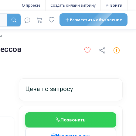
О проекте
Создать онлайн витрину
Войти
Разместить
объявление
...
цессов
Цена по запросу
Позвонить
Написать в чат