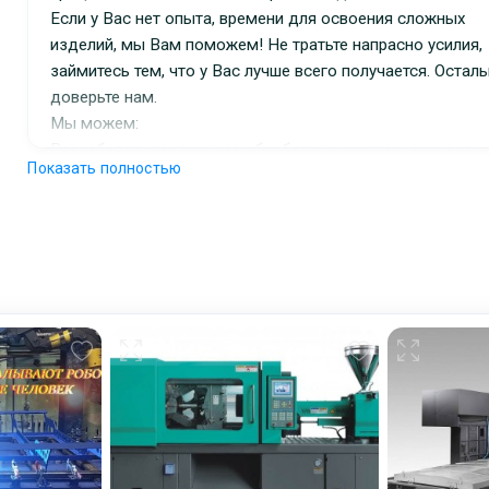
Если у Вас нет опыта, времени для освоения сложных
изделий, мы Вам поможем! Не тратьте напрасно усилия,
займитесь тем, что у Вас лучше всего получается. Остал
доверьте нам.
Мы можем:
Разработать техпроцесс обработки с картами эскизов и
Показать полностью
рабочими инструкциями
Выбрать оптимальный режущий инструмент и оснастку
Спроектируем оснастку под Ваши нужды
Улучшить уже имеющуюся технологию
Повысим производительность и снизим себестоимость
продукции. Разработаем управляющие программы на
станки с ЧПУ (Fanuc, NC-210/110, Siemens, НЦ-31 и т.д.),
том числе с использованием ПО NX (Unigraphics).
Вы получите:
Освоение продукта точно в срок и прогнозируемой
экономикой
Работу команды высококлассных инженеров-технолого