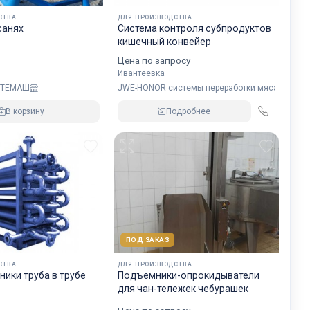
СТВА
ДЛЯ ПРОИЗВОДСТВА
санях
Система контроля субпродуктов
кишечный конвейер
Цена по запросу
Ивантеевка
JWE-HONOR системы переработки мяса
ФТЕМАШ
Подробнее
В корзину
ПОД ЗАКАЗ
СТВА
ДЛЯ ПРОИЗВОДСТВА
ики труба в трубе
Подъемники-опрокидыватели
для чан-тележек чебурашек