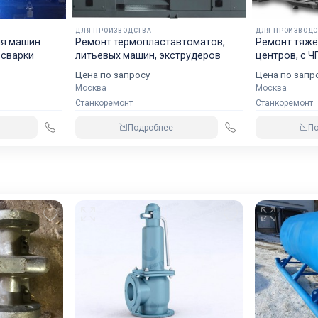
наладчиков станков с ЧПУ
Ключевые слова:
ДЛЯ ПРОИЗВОДСТВА
ДЛЯ ПРОИЗВОДС
Инжиниринг, технологических, процессов, механической,
ин
Ремонт термопластавтоматов,
Ремонт тяжё
 сварки
литьевых машин, экструдеров
центров, с Ч
обработки, деталей
Цена по запросу
Цена по запр
Москва
Москва
Станкоремонт
Станкоремонт
Подробнее
П