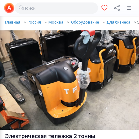
Поиск
Доставка еды
Главная
Россия
Москва
Оборудование
Для бизнеса
Э
Транспорт
Недвижимость
Услуги
Личные вещи
Одежда и обувь
Электроника
Все для дома
Хобби и отдых
Животные
Электрическая тележка 2 тонны