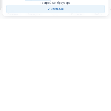
настройках браузера.
Согласен
Главная
Закладки
Корзина
Войти
Торговая площадка для продажи товаров и услуг в нужных
регионах и по всей России.
Техническая поддержка
Мобильная версия
ПЛОЩАДКА
ВОЗМОЖНОСТИ
Все города
Интернет-магазин
О проекте
Реферальная программа