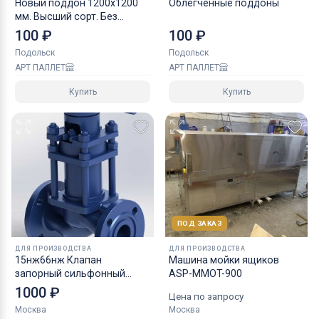
Новый поддон 1200х1200
Облегченные поддоны
мм. Высший сорт. Без
клейма
100 ₽
100 ₽
Подольск
Подольск
АРТ ПАЛЛЕТ
АРТ ПАЛЛЕТ
Купить
Купить
ПОД ЗАКАЗ
ДЛЯ ПРОИЗВОДСТВА
ДЛЯ ПРОИЗВОДСТВА
15нж66нж Клапан
Машина мойки ящиков
запорный сильфонный
ASP-MMOT-900
фланцевый
1000 ₽
Цена по запросу
Москва
Москва