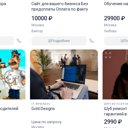
ора
Сайт для вашего бизнеса Без
Обучение на
Email: xxss77@gmail.com
предоплаты Оплата по факту
Моя страница: http://cherteznik.jimbo.com
10000 ₽
29900 ₽
Ключевые слова:
Москва
Москва
чертеж
Виктор
Любовь
Подробнее
П
IT, ФРИЛАНС
ДРУГИЕ УСЛУГ
водителей
Gold Designs
Шуб ремонт 
гарантией в
2990 ₽
Цена по запросу
Москва