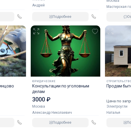
Москва
Андрей
Мастерская г
Подробнее
Оф
ЮРИДИЧЕСКИЕ
СТРОИТЕЛЬСТВО
динцово
Консультации по уголовным
Продам быто
делам
3000 ₽
Цена по запр
Москва
Электроугли
Александр Николаевич
Наталья
Подробнее
П