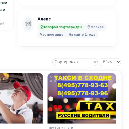
тежи
я и
Алекс
ий,
Телефон подтвержден
Москва
)
Частное лицо
На сайте 2 года
тов
и
аты
И
ДРУГИЕ УСЛУГИ