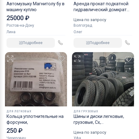
Автомузыку Магнитолу бу в
Аренда прокат подкатной
машину куплю
гидравлический домкрат
KRAFT
25000 ₽
Цена по запросу
Ростов-на-Дону
Волгоград
Лина
Олег
Подробнее
Подробнее
ДЛЯ ЛЕГКОВЫХ
ДЛЯ ГРУЗОВЫХ
Кольца уплотнительные на
Шины и диски легковые,
форсунки,
грузовые, Сх,
индустриальные
250 ₽
Цена по запросу
Череповец
Уфа