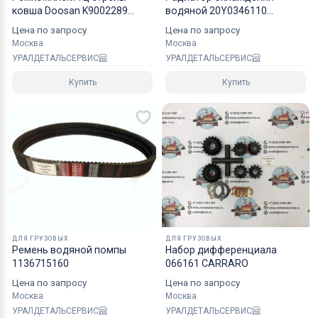
ковша Doosan K9002289
водяной 20Y0346110
надежным уровнем защиты.
40110700214A NOK
Komatsu
Цена по запросу
Цена по запросу
Специалисты компании готовы взять на себя все
Москва
Москва
мероприятия по оформлению документов и
УРАЛДЕТАЛЬСЕРВИС
УРАЛДЕТАЛЬСЕРВИС
перевозке вашего заказа в любой регион РФ, в
Купить
Купить
страны СНГ, Азии и ЕС.
ДЛЯ ГРУЗОВЫХ
ДЛЯ ГРУЗОВЫХ
Ремень водяной помпы
Набор дифференциала
1136715160
066161 CARRARO
Цена по запросу
Цена по запросу
Москва
Москва
УРАЛДЕТАЛЬСЕРВИС
УРАЛДЕТАЛЬСЕРВИС