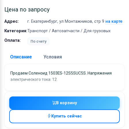
Оборудование
Цена по запросу
Материалы
Адрес:
г. Екатеринбург, ул Монтажников, стр 9
на карте
Категория:
Транспорт / Автозапчасти / Для грузовых
Оплата:
По счету
Описание
Условия
Доставка:
Продаем Соленоид 1503ES-12S5SUC5S. Напряжения
электрического тока: 12.
Адрес самовывоза:
г. Екатеринбург, ул
Монтажников, стр 9
Условия и гарантии:
В корзину
Отправка товара осуществляется в течение 2-х дне
после получения оплаты и отправляются через UPS
Купить сейчас
отслеживанием местоположения посылки и отгрузк
без обязательной подписи. При выборе доставки