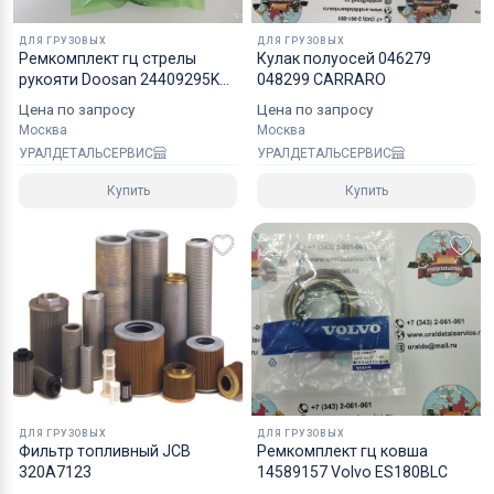
хрупких грузов.
ДЛЯ ГРУЗОВЫХ
ДЛЯ ГРУЗОВЫХ
Ремкомплект гц стрелы
Кулак полуосей 046279
Коробки оптимального размера и с
рукояти Doosan 24409295KT
048299 CARRARO
надежным уровнем защиты.
40110700272A
Цена по запросу
Цена по запросу
Специалисты компании готовы взять на себя все
Москва
Москва
мероприятия по оформлению документов и
УРАЛДЕТАЛЬСЕРВИС
УРАЛДЕТАЛЬСЕРВИС
перевозке вашего заказа в любой регион РФ, в
Купить
Купить
страны СНГ, Азии и ЕС.
ДЛЯ ГРУЗОВЫХ
ДЛЯ ГРУЗОВЫХ
Фильтр топливный JCB
Ремкомплект гц ковша
320A7123
14589157 Volvo ES180BLC