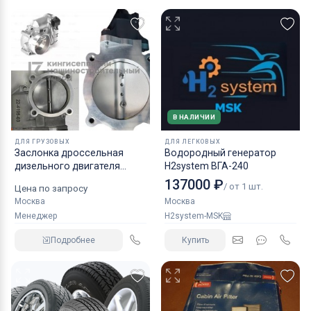
В НАЛИЧИИ
ДЛЯ ГРУЗОВЫХ
ДЛЯ ЛЕГКОВЫХ
Заслонка дроссельная
Водородный генератор
дизельного двигателя
H2system ВГА-240
КАМАЗ аналог NORGREN.
137000 ₽
/ от 1 шт.
Цена по запросу
Москва
Москва
Менеджер
H2system-MSK
Подробнее
Купить