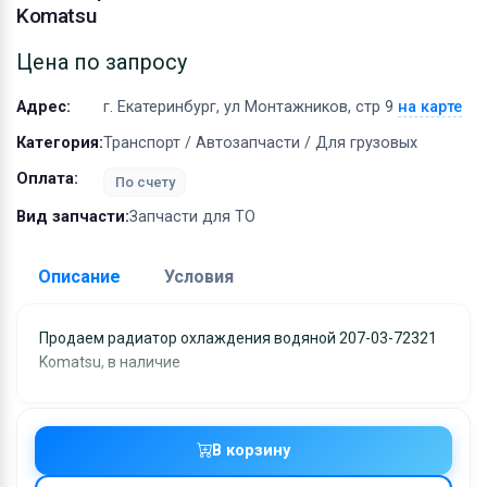
Оборудование
Komatsu
Материалы
Цена по запросу
Адрес:
г. Екатеринбург, ул Монтажников, стр 9
на карте
Категория:
Транспорт / Автозапчасти / Для грузовых
Оплата:
По счету
Вид запчасти:
Запчасти для ТО
Описание
Условия
Доставка:
Продаем радиатор охлаждения водяной 207-03-72321
Komatsu, в наличие
Адрес самовывоза:
г. Екатеринбург, ул
Монтажников, стр 9
Условия и гарантии:
В корзину
Отправка товара осуществляется в течение 2-х дне
после получения оплаты и отправляются через UPS