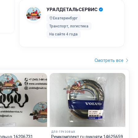
УРАЛДЕТАЛЬСЕРВИС
ей после
Екатеринбург
Транспорт, логистика
ки без
На сайте 4 года
 UPS Extra
оставки,
Смотреть все
бранного
остояние
обработку,
тку
ртировку
лки. Мы
дет
ДЛЯ ГРУЗОВЫХ
будет на
ольцо 16206731
Ремкомплект гц рукояти 14625659