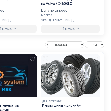
хранности
на Volvo EC460BLC
осу
Цена по запросу
Москва
ЕРВИС
УРАЛДЕТАЛЬСЕРВИС
овнем
В корзину
В корзину
озке
зии и ЕС.
ДЛЯ ЛЕГКОВЫХ
 генератор
Куплю шины и диски бу
А-240