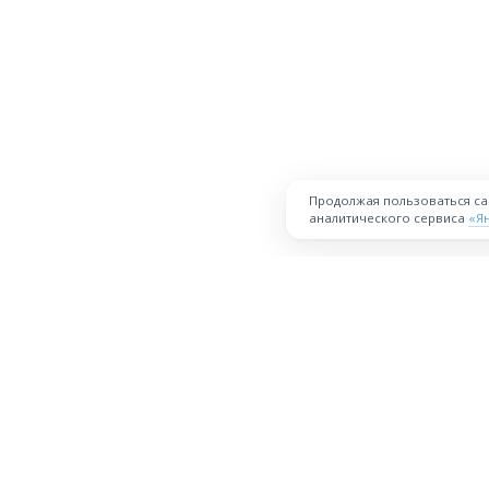
Продолжая пользоваться с
аналитического сервиса
«Я
ПЛОЩАДКА
Торговая площадка для продажи
товаров и услуг в нужных
Все города