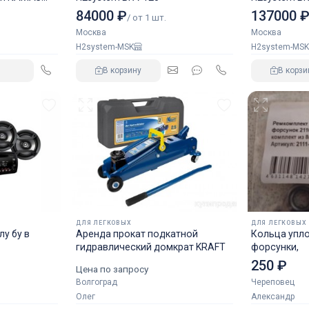
84000 ₽
137000 
/ от 1 шт.
Москва
Москва
H2system-MSK
H2system-MSK
В корзину
В корзи
ДЛЯ ЛЕГКОВЫХ
ДЛЯ ЛЕГКОВЫХ
у бу в
Аренда прокат подкатной
Кольца упл
гидравлический домкрат KRAFT
форсунки,
250 ₽
Цена по запросу
Волгоград
Череповец
Олег
Александр