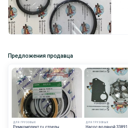
Предложения продавца
ДЛЯ ГРУЗОВЫХ
ДЛЯ ГРУЗОВЫХ
Рeмкoмплeкт гц стрелы
Насос водяной 33891