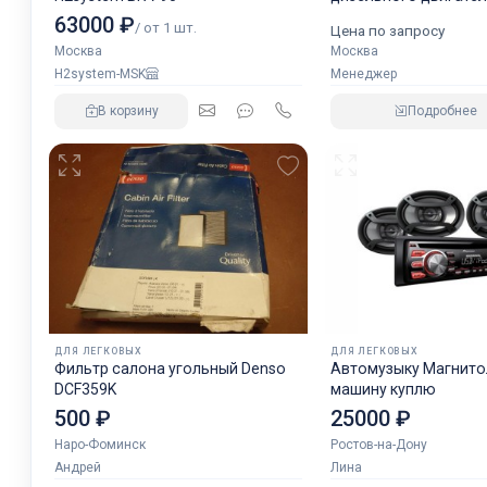
аналог NORGREN.
63000 ₽
/ от 1 шт.
Цена по запросу
Москва
Москва
H2system-MSK
Менеджер
В корзину
Подробнее
ДЛЯ ЛЕГКОВЫХ
ДЛЯ ЛЕГКОВЫХ
Фильтр салона угольный Denso
Автомузыку Магнитол
DCF359K
машину куплю
500 ₽
25000 ₽
Наро-Фоминск
Ростов-на-Дону
Андрей
Лина