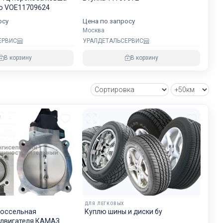
vo VOE11709624
будет на
осу
Цена по запросу
хранности
Москва
ЕРВИС
УРАЛДЕТАЛЬСЕРВИС
В корзину
В корзину
овнем
озке
зии и ЕС.
ДЛЯ ЛЕГКОВЫХ
россельная
Куплю шины и диски бу
 двигателя КАМАЗ