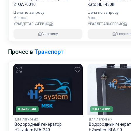
21QA70010
Kato HD1430III
Цена по запросу
Цена по запросу
Москва
Москва
УРАЛДЕТАЛЬСЕРВИС
УРАЛДЕТАЛЬСЕРВИС
В корзину
В корзин
Прочее в
Транспорт
В НАЛИЧИИ
В НАЛИЧИИ
ДЛЯ ЛЕГКОВЫХ
ДЛЯ ЛЕГКОВЫХ
Водородный генератор
Водородный генера
H2system ВГА-240
H2system ВГА-90