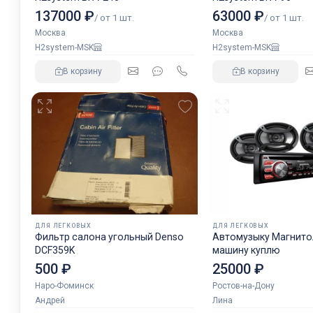
137000 ₽
63000 ₽
/ от 1 шт.
/ от 1 шт.
Москва
Москва
H2system-MSK
H2system-MSK
В корзину
В корзину
ДЛЯ ЛЕГКОВЫХ
ДЛЯ ЛЕГКОВЫХ
Фильтр салона угольный Denso
Автомузыку Магнитол
DCF359K
машину куплю
500 ₽
25000 ₽
Наро-Фоминск
Ростов-на-Дону
Андрей
Лина