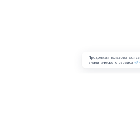
Продолжая пользоваться с
аналитического сервиса
«Я
ПЛОЩАДКА
Торговая площадка для продажи
товаров и услуг в нужных
Все города