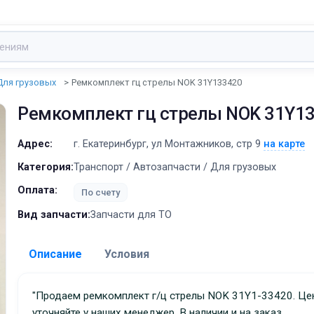
Для грузовых
Ремкомплект гц стрелы NOK 31Y133420
Ремкомплект гц стрелы NOK 31Y1
Адрес:
г. Екатеринбург, ул Монтажников, стр 9
на карте
Категория:
Транспорт / Автозапчасти / Для грузовых
Оплата:
По счету
Вид запчасти:
Запчасти для ТО
Описание
Условия
Доставка:
"Продаем ремкомплект г/ц стрелы NOK 31Y1-33420. Цены
уточняйте у наших менеджер. В наличии и на заказ,