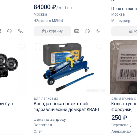
аналог NOR
84000 ₽
/ от 1 шт.
Цена по запр
Москва
Москва
H2system-MSK
Менеджер
В корзину
П
ДЛЯ ЛЕГКОВЫХ
ДЛЯ ЛЕГКОВЫХ
у бу в
Аренда прокат подкатной
Кольца упл
гидравлический домкрат KRAFT
форсунки,
250 ₽
Цена по запросу
Волгоград
Череповец
Олег
Александр