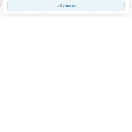
Согласен
Главная
Закладки
Корзина
Войти
Торговая площадка для продажи товаров и услуг в нужных
регионах и по всей России.
Техническая поддержка
Мобильная версия
ПЛОЩАДКА
ВОЗМОЖНОСТИ
Все города
Интернет-магазин
О проекте
Реферальная программа
Правила участия
Стать партнёрам