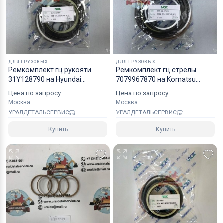
надежным уровнем защиты.
Специалисты компании готовы взять на себя все
мероприятия по оформлению документов и
перевозке вашего заказа в любой регион РФ, в
ДЛЯ ГРУЗОВЫХ
ДЛЯ ГРУЗОВЫХ
страны СНГ, Азии и ЕС.
Ремкомплект гц рукояти
Рeмкoмплeкт гц стрелы
31Y128790 на Hyundai
7079967870 на Komatsu
R220LC9S NOK
PC4007 NOK
Цена по запросу
Цена по запросу
Москва
Москва
УРАЛДЕТАЛЬСЕРВИС
УРАЛДЕТАЛЬСЕРВИС
Купить
Купить