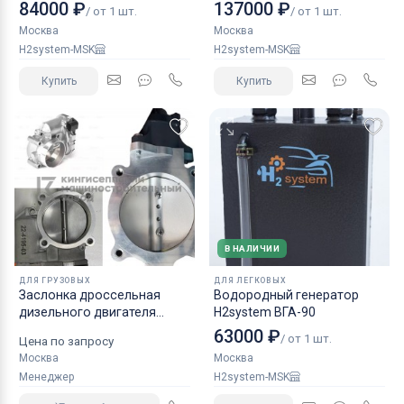
84000 ₽
137000 ₽
/ от 1 шт.
/ от 1 шт.
Москва
Москва
H2system-MSK
H2system-MSK
Купить
Купить
В НАЛИЧИИ
ДЛЯ ГРУЗОВЫХ
ДЛЯ ЛЕГКОВЫХ
Заслонка дроссельная
Водородный генератор
дизельного двигателя
H2system ВГА-90
КАМАЗ аналог NORGREN.
63000 ₽
/ от 1 шт.
Цена по запросу
Москва
Москва
Менеджер
H2system-MSK