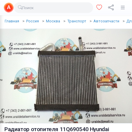
Поиск
Доставка еды
Главная
Россия
Москва
Транспорт
Автозапчасти
Дл
Транспорт
Недвижимость
Услуги
Личные вещи
Одежда и обувь
Электроника
Все для дома
Хобби и отдых
Животные
Радиатор отопителя 11Q690540 Hyundai