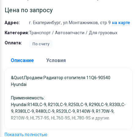
Оборудование
Цена по запросу
Материалы
Адрес:
г. Екатеринбург, ул Монтажников, стр 9
на карте
Категория:
Транспорт / Автозапчасти / Для грузовых
Оплата:
По счету
Описание
Условия
Доставка:
&quot;Продаем Радиатор отопителя 11Q6-90540
Hyundai
Адрес самовывоза:
г. Екатеринбург, ул
Монтажников, стр 9
Применяемость:
Условия и гарантии:
Hyundai R140LC-9, R210LC-9, R250LC-9, R290LC-9, R330LC-
Отправка товара осуществляется в течение 2-х дне
9, R380LC-9, R480LC-9, R520LC-9, R140W-9, R170W-9,
R210W-9, HL757-9S, HL760-9S, HL780-9S и другие.
после получения оплаты и отправляются через UPS
отслеживанием местоположения посылки и отгрузк
В наличии на складе.&quot;
без обязательной подписи. При выборе доставки
Показать полностью