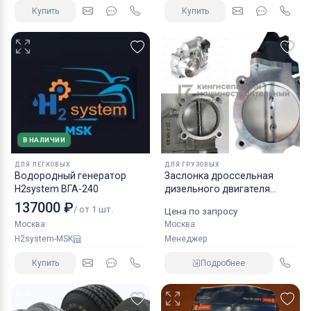
Купить
Купить
В НАЛИЧИИ
ДЛЯ ЛЕГКОВЫХ
ДЛЯ ГРУЗОВЫХ
Водородный генератор
Заслонка дроссельная
H2system ВГА-240
дизельного двигателя
КАМАЗ аналог NORGREN.
137000 ₽
/ от 1 шт.
Цена по запросу
Москва
Москва
H2system-MSK
Менеджер
Купить
Подробнее