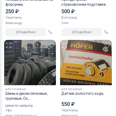
форсунки,
страховочная подставка
NORDBERG 2 т
250 ₽
500 ₽
Череповец
Волгоград
Александр
Олег
Подробнее
Подробнее
ДЛЯ ГРУЗОВЫХ
ДЛЯ ЛЕГКОВЫХ
Шины и диски легковые,
Датчик холостого хода,
грузовые, Сх,
550 ₽
индустриальные
Цена по запросу
Уфа
Череповец
https://ufashintorg.ru/
Александр