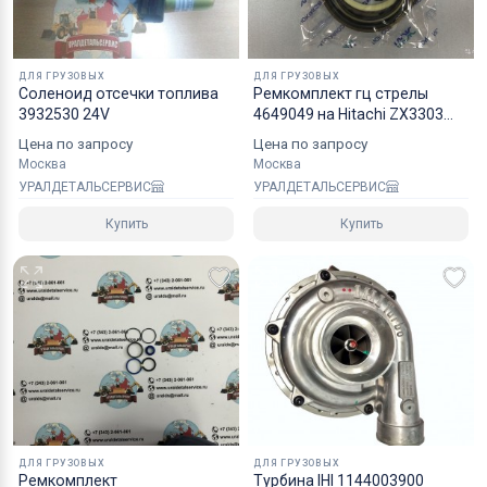
Коробки оптимального размера и с
надежным уровнем защиты.
ДЛЯ ГРУЗОВЫХ
ДЛЯ ГРУЗОВЫХ
Специалисты компании готовы взять на себя все
Соленоид отсечки топлива
Ремкомплект гц стрелы
мероприятия по оформлению документов и
3932530 24V
4649049 на Hitachi ZX3303
NOK
перевозке вашего заказа в любой регион РФ, в
Цена по запросу
Цена по запросу
Москва
Москва
страны СНГ, Азии и ЕС.
УРАЛДЕТАЛЬСЕРВИС
УРАЛДЕТАЛЬСЕРВИС
Купить
Купить
ДЛЯ ГРУЗОВЫХ
ДЛЯ ГРУЗОВЫХ
Ремкомплект
Турбина IHI 1144003900