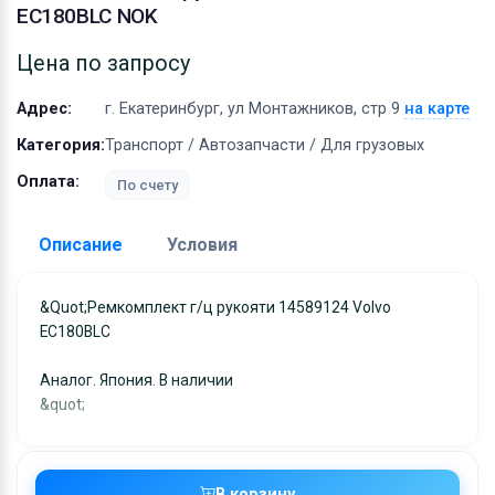
Оборудование
EC180BLC NOK
Материалы
Цена по запросу
Адрес:
г. Екатеринбург, ул Монтажников, стр 9
на карте
Категория:
Транспорт / Автозапчасти / Для грузовых
Оплата:
По счету
Описание
Условия
Доставка:
&quot;Ремкомплект г/ц рукояти 14589124 Volvo
EC180BLC
Адрес самовывоза:
г. Екатеринбург, ул
Монтажников, стр 9
Аналог. Япония. В наличии
Условия и гарантии:
&quot;
Отправка товара осуществляется в течение 2-х дне
после получения оплаты и отправляются через UPS
отслеживанием местоположения посылки и отгрузк
В корзину