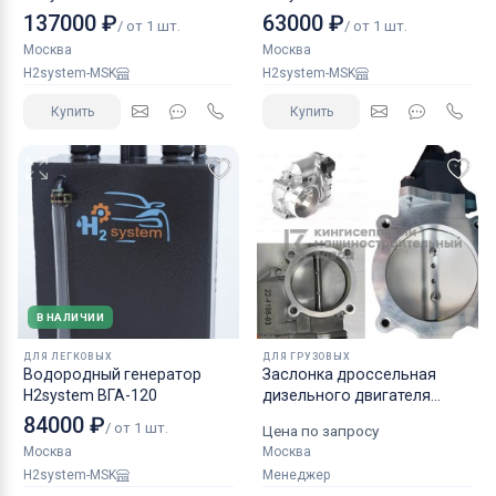
137000 ₽
63000 ₽
/ от 1 шт.
/ от 1 шт.
Москва
Москва
H2system-MSK
H2system-MSK
Купить
Купить
В НАЛИЧИИ
ДЛЯ ЛЕГКОВЫХ
ДЛЯ ГРУЗОВЫХ
Водородный генератор
Заслонка дроссельная
H2system ВГА-120
дизельного двигателя
КАМАЗ аналог NORGREN.
84000 ₽
/ от 1 шт.
Цена по запросу
Москва
Москва
H2system-MSK
Менеджер