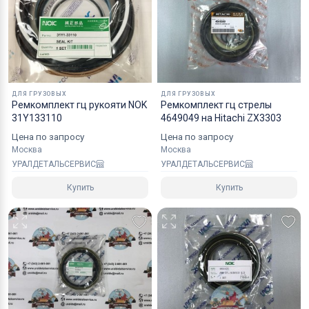
Коробки оптимального размера и с
надежным уровнем защиты.
Специалисты компании готовы взять на себя все
мероприятия по оформлению документов и
перевозке вашего заказа в любой регион РФ, в
ДЛЯ ГРУЗОВЫХ
ДЛЯ ГРУЗОВЫХ
страны СНГ, Азии и ЕС.
Ремкомплект гц рукояти NOK
Ремкомплект гц стрелы
31Y133110
4649049 на Hitachi ZX3303
Цена по запросу
Цена по запросу
Москва
Москва
УРАЛДЕТАЛЬСЕРВИС
УРАЛДЕТАЛЬСЕРВИС
Купить
Купить