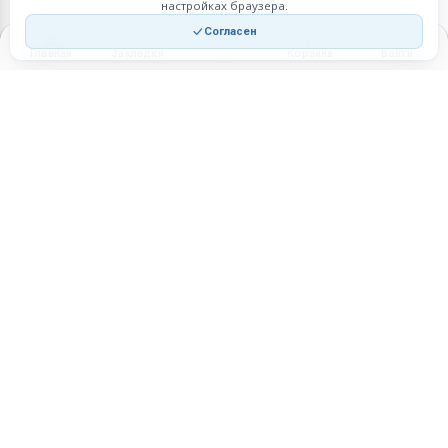
настройках браузера.
Согласен
Главная
Закладки
Корзина
Войти
Торговая площадка для продажи товаров и услуг в нужных
регионах и по всей России.
Техническая поддержка
Мобильная версия
ПЛОЩАДКА
ВОЗМОЖНОСТИ
Все города
Интернет-магазин
О проекте
Реферальная программа
Правила участия
Стать партнёрам