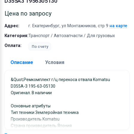
D355A3 1956305130
Оборудование
Материалы
Цена по запросу
Адрес:
г. Екатеринбург, ул Монтажников, стр 9
на карте
Категория:
Транспорт / Автозапчасти / Для грузовых
Оплата:
По счету
Описание
Условия
Доставка:
&quot;Ремкомплект г/ц перекоса отвала Komatsu
D355A-3 195-63-05130
Адрес самовывоза:
г. Екатеринбург, ул
Оригинал. В наличии
Монтажников, стр 9
Условия и гарантии:
Основные атрибуты
Отправка товара осуществляется в течение 2-х дне
Тип техники Землеройная техника
Производитель Komatsu
после получения оплаты и отправляются через UPS
Страна производитель Япония
отслеживанием местоположения посылки и отгрузк
Код запчасти 195-63-05130&quot;