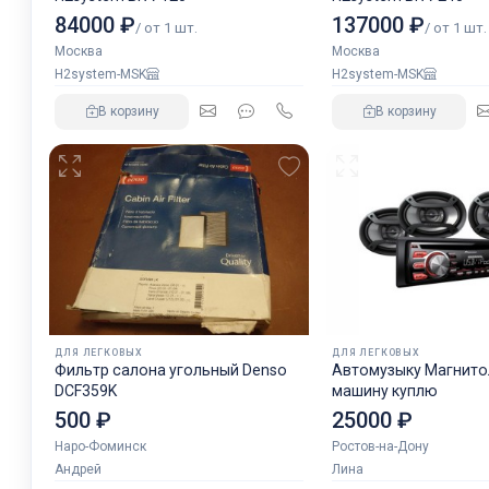
84000 ₽
137000 ₽
/ от 1 шт.
/ от 1 шт.
Москва
Москва
H2system-MSK
H2system-MSK
В корзину
В корзину
ДЛЯ ЛЕГКОВЫХ
ДЛЯ ЛЕГКОВЫХ
Фильтр салона угольный Denso
Автомузыку Магнитол
DCF359K
машину куплю
500 ₽
25000 ₽
Наро-Фоминск
Ростов-на-Дону
Андрей
Лина