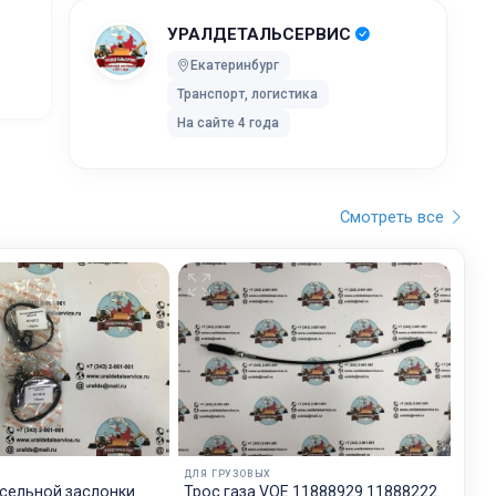
УРАЛДЕТАЛЬСЕРВИС
ей после
Екатеринбург
Транспорт, логистика
ки без
На сайте 4 года
 UPS Extra
оставки,
Смотреть все
бранного
остояние
обработку,
тку
ртировку
лки. Мы
дет
ДЛЯ ГРУЗОВЫХ
будет на
сельной заслонки
Трос газа VOE 11888929 11888222