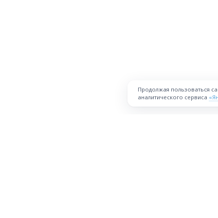
Продолжая пользоваться с
аналитического сервиса
«Я
ПЛОЩАДКА
Торговая площадка для продажи
товаров и услуг в нужных
Все города