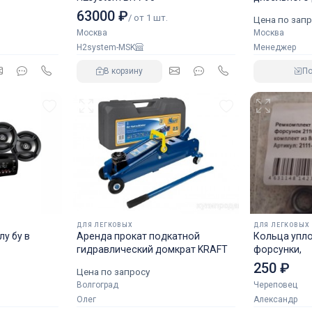
аналог NOR
63000 ₽
/ от 1 шт.
Цена по запр
Москва
Москва
H2system-MSK
Менеджер
В корзину
П
ДЛЯ ЛЕГКОВЫХ
ДЛЯ ЛЕГКОВЫХ
у бу в
Аренда прокат подкатной
Кольца упл
гидравлический домкрат KRAFT
форсунки,
250 ₽
Цена по запросу
Волгоград
Череповец
Олег
Александр