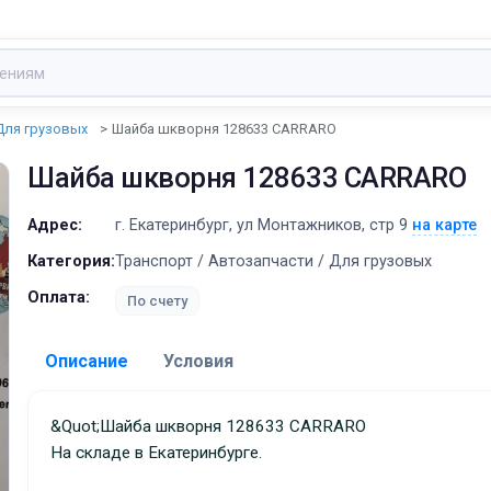
Для грузовых
Шайба шкворня 128633 CARRARO
Шайба шкворня 128633 CARRARO
Адрес:
г. Екатеринбург, ул Монтажников, стр 9
на карте
Категория:
Транспорт / Автозапчасти / Для грузовых
Оплата:
По счету
Описание
Условия
Доставка:
&quot;Шайба шкворня 128633 CARRARO
На складе в Екатеринбурге.
Адрес самовывоза:
г. Екатеринбург, ул Монта
стр 9