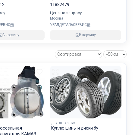
хранности
912
11882479
осу
Цена по запросу
Москва
ЕРВИС
УРАЛДЕТАЛЬСЕРВИС
овнем
В корзину
В корзину
озке
зии и ЕС.
ДЛЯ ЛЕГКОВЫХ
россельная
Куплю шины и диски бу
 двигателя КАМАЗ