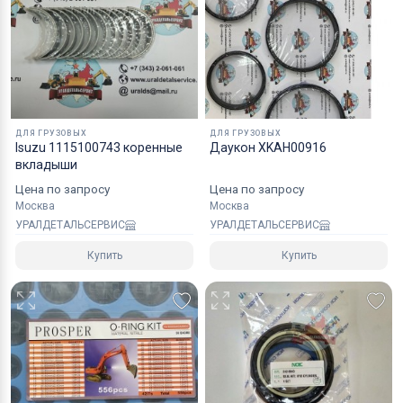
Коробки оптимального размера и с
надежным уровнем защиты.
Специалисты компании готовы взять на себя все
мероприятия по оформлению документов и
перевозке вашего заказа в любой регион РФ, в
ДЛЯ ГРУЗОВЫХ
ДЛЯ ГРУЗОВЫХ
страны СНГ, Азии и ЕС.
Isuzu 1115100743 коренные
Даукон XKAH00916
вкладыши
Цена по запросу
Цена по запросу
Москва
Москва
УРАЛДЕТАЛЬСЕРВИС
УРАЛДЕТАЛЬСЕРВИС
Купить
Купить