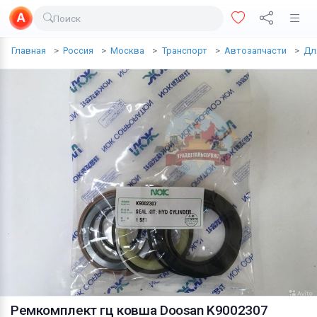
Поиск
Доставка еды
Главная
Россия
Москва
Транспорт
Автозапчасти
Дл
Транспорт
Недвижимость
Услуги
Личные вещи
Одежда и обувь
Электроника
Все для дома
Хобби и отдых
Животные
Ремкомплект гц ковша Doosan K9002307