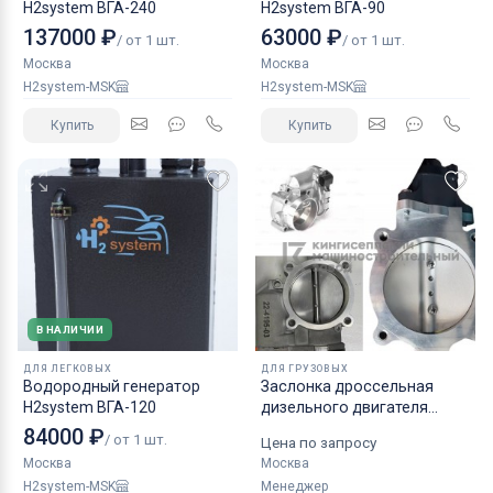
H2system ВГА-240
H2system ВГА-90
137000 ₽
63000 ₽
/ от 1 шт.
/ от 1 шт.
Москва
Москва
H2system-MSK
H2system-MSK
Купить
Купить
В НАЛИЧИИ
ДЛЯ ЛЕГКОВЫХ
ДЛЯ ГРУЗОВЫХ
Водородный генератор
Заслонка дроссельная
H2system ВГА-120
дизельного двигателя
КАМАЗ аналог NORGREN.
84000 ₽
/ от 1 шт.
Цена по запросу
Москва
Москва
H2system-MSK
Менеджер