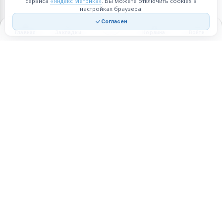
сервиса
«Яндекс Метрика»
. Вы можете отключить cookies в
настройках браузера.
Согласен
Главная
Закладки
Корзина
Войти
Торговая площадка для продажи товаров и услуг в нужных
регионах и по всей России.
Техническая поддержка
Мобильная версия
ПЛОЩАДКА
ВОЗМОЖНОСТИ
Все города
Интернет-магазин
О проекте
Реферальная программа