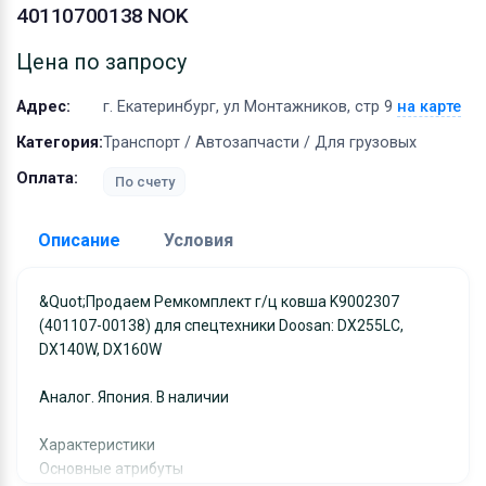
Оборудование
40110700138 NOK
Материалы
Цена по запросу
Адрес:
г. Екатеринбург, ул Монтажников, стр 9
на карте
Категория:
Транспорт / Автозапчасти / Для грузовых
Оплата:
По счету
Описание
Условия
Доставка:
&quot;Продаем Ремкомплект г/ц ковша K9002307
(401107-00138) для спецтехники Doosan: DX255LC,
Адрес самовывоза:
г. Екатеринбург, ул
DX140W, DX160W
Монтажников, стр 9
Условия и гарантии:
Аналог. Япония. В наличии
Отправка товара осуществляется в течение 2-х дне
Характеристики
после получения оплаты и отправляются через UPS
Основные атрибуты
отслеживанием местоположения посылки и отгрузк