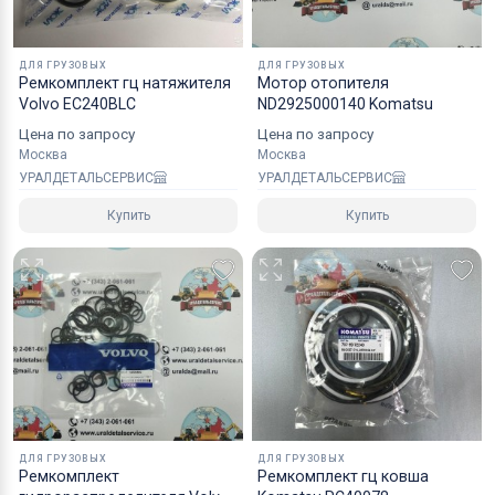
хрупких грузов.
Коробки оптимального размера и с
ДЛЯ ГРУЗОВЫХ
ДЛЯ ГРУЗОВЫХ
Ремкомплект гц натяжителя
Мотор отопителя
надежным уровнем защиты.
Volvo EC240BLC
ND2925000140 Komatsu
Специалисты компании готовы взять на себя все
Цена по запросу
Цена по запросу
мероприятия по оформлению документов и
Москва
Москва
перевозке вашего заказа в любой регион РФ, в
УРАЛДЕТАЛЬСЕРВИС
УРАЛДЕТАЛЬСЕРВИС
страны СНГ, Азии и ЕС.
Купить
Купить
ДЛЯ ГРУЗОВЫХ
ДЛЯ ГРУЗОВЫХ
Ремкомплект
Ремкомплект гц ковша