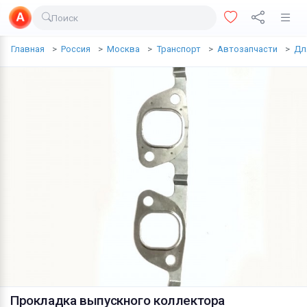
Поиск
Доставка еды
Главная
Россия
Москва
Транспорт
Автозапчасти
Дл
Транспорт
Недвижимость
Услуги
Личные вещи
Одежда и обувь
Электроника
Все для дома
Хобби и отдых
Животные
Прокладка выпускного коллектора