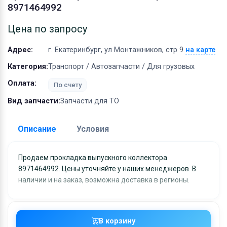
Оборудование
8971464992
Материалы
Цена по запросу
Адрес:
г. Екатеринбург, ул Монтажников, стр 9
на карте
Категория:
Транспорт / Автозапчасти / Для грузовых
Оплата:
По счету
Вид запчасти:
Запчасти для ТО
Описание
Условия
Доставка:
Продаем прокладка выпускного коллектора
8971464992. Цены уточняйте у наших менеджеров. В
Адрес самовывоза:
г. Екатеринбург, ул
наличии и на заказ, возможна доставка в регионы.
Монтажников, стр 9
Условия и гарантии:
Отправка товара осуществляется в течение 2-х дне
В корзину
после получения оплаты и отправляются через UPS