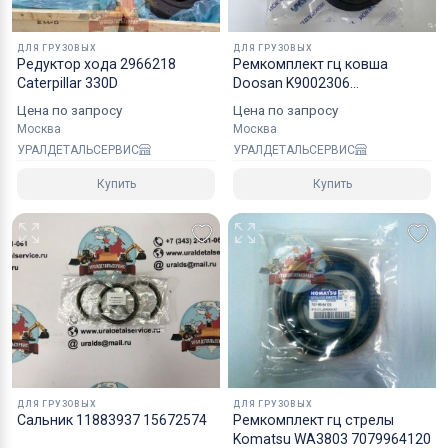
Коробки оптимального размера и с
надежным уровнем защиты.
ДЛЯ ГРУЗОВЫХ
ДЛЯ ГРУЗОВЫХ
Редуктор хода 2966218
Ремкомплект гц ковша
Специалисты компании готовы взять на себя все
Caterpillar 330D
Doosan K9002306
40110700155A NOK
мероприятия по оформлению документов и
Цена по запросу
Цена по запросу
перевозке вашего заказа в любой регион РФ, в
Москва
Москва
УРАЛДЕТАЛЬСЕРВИС
УРАЛДЕТАЛЬСЕРВИС
страны СНГ, Азии и ЕС.
Купить
Купить
ДЛЯ ГРУЗОВЫХ
ДЛЯ ГРУЗОВЫХ
Сальник 11883937 15672574
Ремкомплект гц стрелы
Komatsu WA3803 7079964120