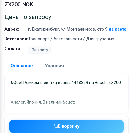
Оборудование
ZX200 NOK
Материалы
Цена по запросу
Адрес:
г. Екатеринбург, ул Монтажников, стр 9
на карте
Категория:
Транспорт / Автозапчасти / Для грузовых
Оплата:
По счету
Описание
Условия
Доставка:
&quot;Ремкомплект г/ц ковша 4448399 на Hitachi ZX200
Адрес самовывоза:
г. Екатеринбург, ул
Монтажников, стр 9
Аналог. Япония. В наличии&quot;
Условия и гарантии:
Отправка товара осуществляется в течение 2-х дне
после получения оплаты и отправляются через UPS
В корзину
отслеживанием местоположения посылки и отгрузк