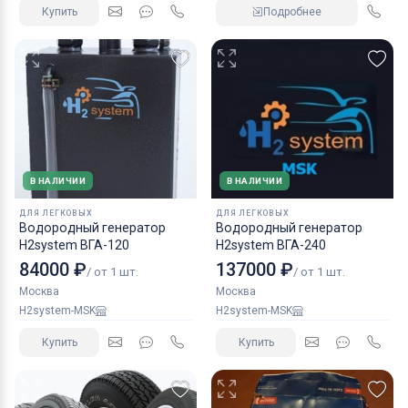
Купить
Подробнее
В НАЛИЧИИ
В НАЛИЧИИ
ДЛЯ ЛЕГКОВЫХ
ДЛЯ ЛЕГКОВЫХ
Водородный генератор
Водородный генератор
H2system ВГА-120
H2system ВГА-240
84000 ₽
137000 ₽
/ от 1 шт.
/ от 1 шт.
Москва
Москва
H2system-MSK
H2system-MSK
Купить
Купить