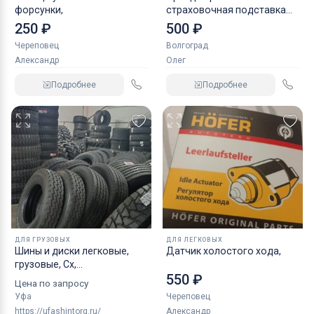
форсунки,
страховочная подставка
NORDBERG 2 т
250 ₽
500 ₽
Череповец
Волгоград
Александр
Олег
Подробнее
Подробнее
ДЛЯ ГРУЗОВЫХ
ДЛЯ ЛЕГКОВЫХ
Шины и диски легковые,
Датчик холостого хода,
грузовые, Сх,
550 ₽
индустриальные
Цена по запросу
Уфа
Череповец
https://ufashintorg.ru/
Александр