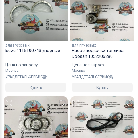
Коробки оптимального размера и с
надежным уровнем защиты.
Специалисты компании готовы взять на себя все
мероприятия по оформлению документов и
перевозке вашего заказа в любой регион РФ, в
ДЛЯ ГРУЗОВЫХ
ДЛЯ ГРУЗОВЫХ
страны СНГ, Азии и ЕС.
Isuzu 1115100743 упорные
Насос подкачки топлива
Doosan 1052206280
Цена по запросу
Цена по запросу
Москва
Москва
УРАЛДЕТАЛЬСЕРВИС
УРАЛДЕТАЛЬСЕРВИС
Купить
Купить