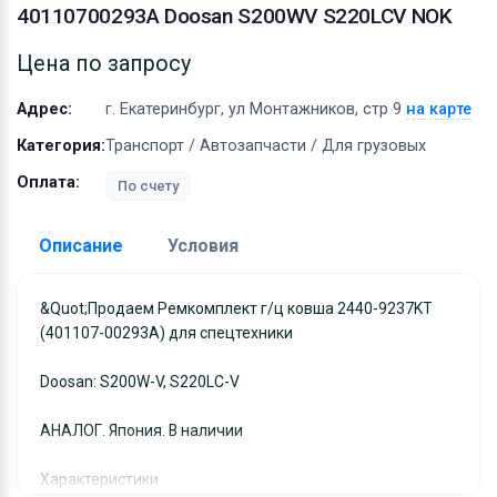
Оборудование
40110700293A Doosan S200WV S220LCV NOK
Материалы
Цена по запросу
Адрес:
г. Екатеринбург, ул Монтажников, стр 9
на карте
Категория:
Транспорт / Автозапчасти / Для грузовых
Оплата:
По счету
Описание
Условия
Доставка:
&quot;Продаем Ремкомплект г/ц ковша 2440-9237KT
(401107-00293A) для спецтехники
Адрес самовывоза:
г. Екатеринбург, ул
Монтажников, стр 9
Doosan: S200W-V, S220LC-V
Условия и гарантии:
Отправка товара осуществляется в течение 2-х дне
АНАЛОГ. Япония. В наличии
после получения оплаты и отправляются через UPS
Характеристики
отслеживанием местоположения посылки и отгрузк