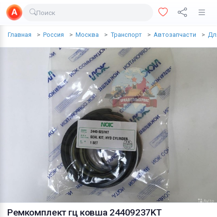
Поиск
Доставка еды
Главная
Россия
Москва
Транспорт
Автозапчасти
Дл
Транспорт
Недвижимость
Услуги
Личные вещи
Одежда и обувь
Электроника
Все для дома
Хобби и отдых
Животные
Ремкомплект гц ковша 24409237KT