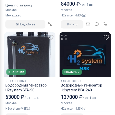
КАМАЗ аналог NORGREN.
84000 ₽
/ от 1 шт.
Цена по запросу
Москва
Москва
Менеджер
H2system-MSK
Подробнее
Купить
В НАЛИЧИИ
В НАЛИЧИИ
ДЛЯ ЛЕГКОВЫХ
ДЛЯ ЛЕГКОВЫХ
Водородный генератор
Водородный генератор
H2system ВГА-90
H2system ВГА-240
63000 ₽
137000 ₽
/ от 1 шт.
/ от 1 шт.
Москва
Москва
H2system-MSK
H2system-MSK