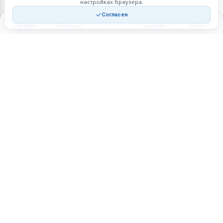
настройках браузера.
Согласен
Главная
Закладки
Корзина
Войти
Торговая площадка для продажи товаров и услуг в нужных
регионах и по всей России.
Техническая поддержка
Мобильная версия
ПЛОЩАДКА
ВОЗМОЖНОСТИ
Все города
Интернет-магазин
О проекте
Реферальная программа
Правила участия
Стать партнёрам