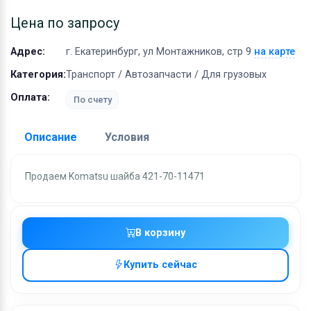
Оборудование
Цена по запросу
Материалы
Адрес:
г. Екатеринбург, ул Монтажников, стр 9
на карте
Категория:
Транспорт / Автозапчасти / Для грузовых
Оплата:
По счету
Описание
Условия
Доставка:
Продаем Komatsu шайба 421-70-11471
Адрес самовывоза:
г. Екатеринбург, ул
Монтажников, стр 9
Условия и гарантии:
В корзину
Отправка товара осуществляется в течение 2-х дне
Купить сейчас
после получения оплаты и отправляются через UPS
отслеживанием местоположения посылки и отгрузк
без обязательной подписи. При выборе доставки