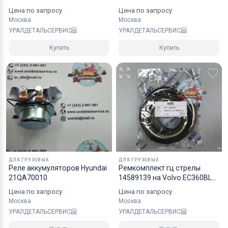
NOK
24409280CKT
Цена по запросу
Цена по запросу
надежным уровнем защиты.
Москва
Москва
Специалисты компании готовы взять на себя все
УРАЛДЕТАЛЬСЕРВИС
УРАЛДЕТАЛЬСЕРВИС
мероприятия по оформлению документов и
Купить
Купить
перевозке вашего заказа в любой регион РФ, в
страны СНГ, Азии и ЕС.
ДЛЯ ГРУЗОВЫХ
ДЛЯ ГРУЗОВЫХ
Реле аккумуляторов Hyundai
Ремкомплект гц стрелы
21QA70010
14589139 на Volvo EC360BLC
NOK
Цена по запросу
Цена по запросу
Москва
Москва
УРАЛДЕТАЛЬСЕРВИС
УРАЛДЕТАЛЬСЕРВИС