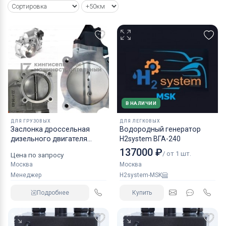
В НАЛИЧИИ
ДЛЯ ГРУЗОВЫХ
ДЛЯ ЛЕГКОВЫХ
Заслонка дроссельная
Водородный генератор
дизельного двигателя
H2system ВГА-240
КАМАЗ аналог NORGREN.
137000 ₽
/ от 1 шт.
Цена по запросу
Москва
Москва
Менеджер
H2system-MSK
Подробнее
Купить