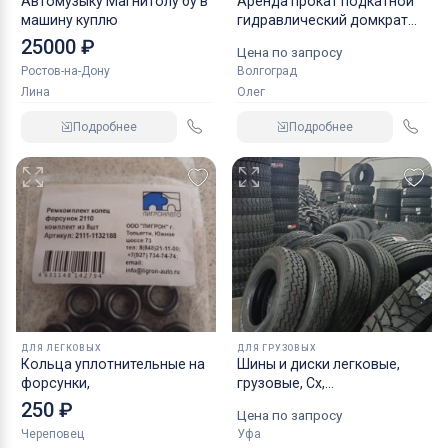
Автомузыку Магнитолу бу в
Аренда прокат подкатной
машину куплю
гидравлический домкрат
KRAFT
25000 ₽
Цена по запросу
Ростов-на-Дону
Волгоград
Лина
Олег
Подробнее
Подробнее
ДЛЯ ЛЕГКОВЫХ
ДЛЯ ГРУЗОВЫХ
Кольца уплотнительные на
Шины и диски легковые,
форсунки,
грузовые, Сх,
индустриальные
250 ₽
Цена по запросу
Череповец
Уфа