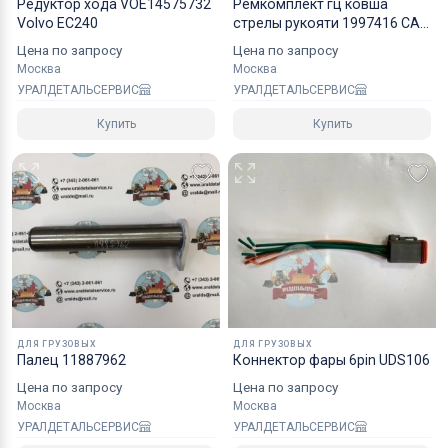
Редуктор хода VOE14575732
Ремкомплект гц ковша
Специалисты компании готовы взять на себя все
Volvo EC240
стрелы рукояти 1997416 CAT
322C FM 320B L 325C 7Y4698
мероприятия по оформлению документов и
Цена по запросу
Цена по запросу
перевозке вашего заказа в любой регион РФ, в
Москва
Москва
УРАЛДЕТАЛЬСЕРВИС
УРАЛДЕТАЛЬСЕРВИС
страны СНГ, Азии и ЕС.
Купить
Купить
ДЛЯ ГРУЗОВЫХ
ДЛЯ ГРУЗОВЫХ
Палец 11887962
Коннектор фары 6pin UDS106
Цена по запросу
Цена по запросу
Москва
Москва
УРАЛДЕТАЛЬСЕРВИС
УРАЛДЕТАЛЬСЕРВИС