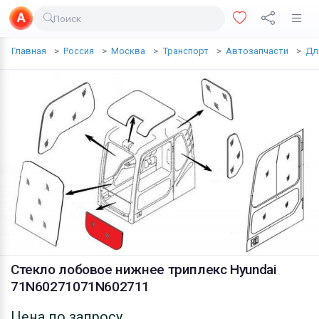
Поиск
Доставка еды
Главная
Россия
Москва
Транспорт
Автозапчасти
Дл
Транспорт
Недвижимость
Услуги
Личные вещи
Одежда и обувь
Электроника
Все для дома
Стекло лобовое нижнее триплекс Hyundai
Хобби и отдых
71N60271071N602711
Животные
Цена по запросу