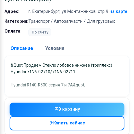
Оборудование
Адрес:
г. Екатеринбург, ул Монтажников, стр 9
на карте
Материалы
Категория:
Транспорт / Автозапчасти / Для грузовых
Оплата:
По счету
Описание
Условия
Доставка:
&quot;Продаем Стекло лобовое нижнее (триплекс)
Hyundai 71N6-02710/71N6-02711
Адрес самовывоза:
г. Екатеринбург, ул
Монтажников, стр 9
Hyundai R140-R500 серия 7 и 7A&quot;
Условия и гарантии:
Отправка товара осуществляется в течение 2-х дне
после получения оплаты и отправляются через UPS
В корзину
отслеживанием местоположения посылки и отгрузк
без обязательной подписи. При выборе доставки
Купить сейчас
через UPS Extra с обязательной подписью, с Вас