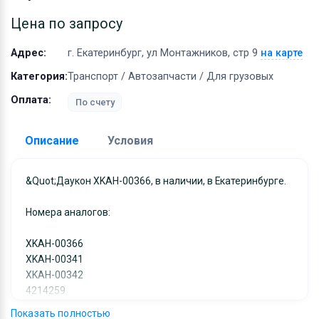
Оборудование
Цена по запросу
Материалы
Адрес:
г. Екатеринбург, ул Монтажников, стр 9
на карте
Категория:
Транспорт / Автозапчасти / Для грузовых
Оплата:
По счету
Описание
Условия
Доставка:
&quot;Даукон XKAH-00366, в наличии, в Екатеринбурге.
Адрес самовывоза:
г. Екатеринбург, ул
Номера аналогов:
Монтажников, стр 9
Условия и гарантии:
XKAH-00366
Отправка товара осуществляется в течение 2-х дне
XKAH-00341
XKAH-00342
после получения оплаты и отправляются через UPS
4214259
отслеживанием местоположения посылки и отгрузк
R45P0018D21
без обязательной подписи. При выборе доставки
Показать полностью