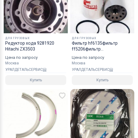
надежным уровнем защиты.
Специалисты компании готовы взять на себя все
мероприятия по оформлению документов и
перевозке вашего заказа в любой регион РФ, в
ДЛЯ ГРУЗОВЫХ
ДЛЯ ГРУЗОВЫХ
страны СНГ, Азии и ЕС.
Редуктор хода 9281920
Фильтр hf6135фильтр
Hitachi ZX3503
ff5206фильтр
hf6316топливный фильтр f
Цена по запросу
Цена по запросу
Москва
Москва
УРАЛДЕТАЛЬСЕРВИС
УРАЛДЕТАЛЬСЕРВИС
Купить
Купить