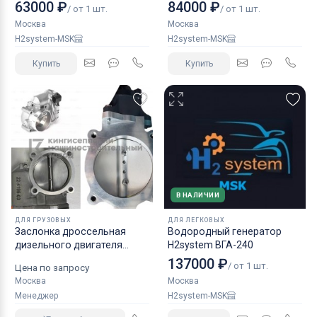
63000 ₽
84000 ₽
/ от 1 шт.
/ от 1 шт.
Москва
Москва
H2system-MSK
H2system-MSK
Купить
Купить
В НАЛИЧИИ
ДЛЯ ГРУЗОВЫХ
ДЛЯ ЛЕГКОВЫХ
Заслонка дроссельная
Водородный генератор
дизельного двигателя
H2system ВГА-240
КАМАЗ аналог NORGREN.
137000 ₽
/ от 1 шт.
Цена по запросу
Москва
Москва
Менеджер
H2system-MSK