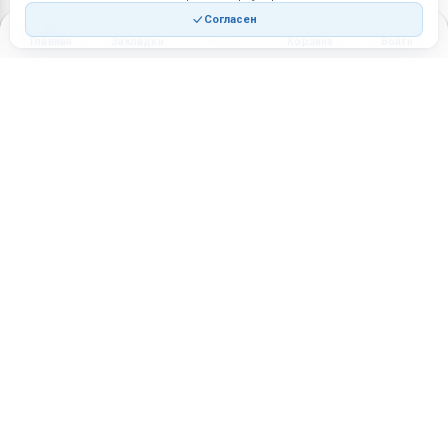
Согласен
Главная
Закладки
Корзина
Войти
Торговая площадка для продажи товаров и услуг в нужных
регионах и по всей России.
Техническая поддержка
Мобильная версия
ПЛОЩАДКА
ВОЗМОЖНОСТИ
Все города
Интернет-магазин
О проекте
Реферальная программа
Правила участия
Стать партнёрам