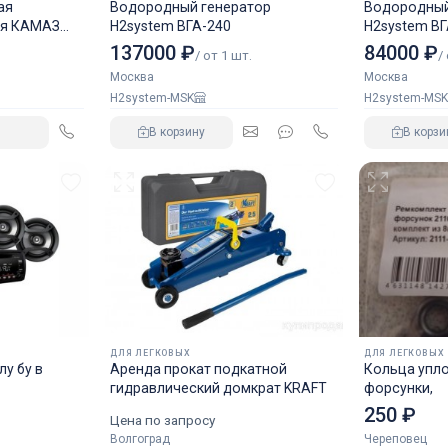
ая
Водородный генератор
Водородный
ля КАМАЗ
H2system ВГА-240
H2system ВГ
137000 ₽
84000 ₽
/ от 1 шт.
/
Москва
Москва
H2system-MSK
H2system-MSK
В корзину
В корзи
ДЛЯ ЛЕГКОВЫХ
ДЛЯ ЛЕГКОВЫХ
у бу в
Аренда прокат подкатной
Кольца упл
гидравлический домкрат KRAFT
форсунки,
250 ₽
Цена по запросу
Волгоград
Череповец