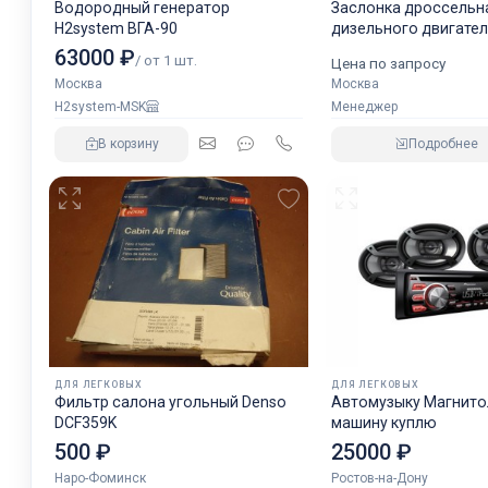
Водородный генератор
Заслонка дроссельн
H2system ВГА-90
дизельного двигате
аналог NORGREN.
63000 ₽
/ от 1 шт.
Цена по запросу
Москва
Москва
H2system-MSK
Менеджер
В корзину
Подробнее
ДЛЯ ЛЕГКОВЫХ
ДЛЯ ЛЕГКОВЫХ
Фильтр салона угольный Denso
Автомузыку Магнитол
DCF359K
машину куплю
500 ₽
25000 ₽
Наро-Фоминск
Ростов-на-Дону