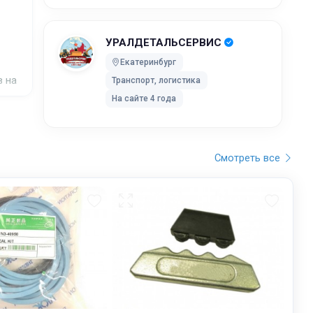
жников,
УРАЛДЕТАЛЬСЕРВИС
ей после
Екатеринбург
в на
Транспорт, логистика
ки без
На сайте 4 года
 UPS Extra
оставки,
Смотреть все
бранного
остояние
обработку,
тку
ртировку
лки. Мы
дет