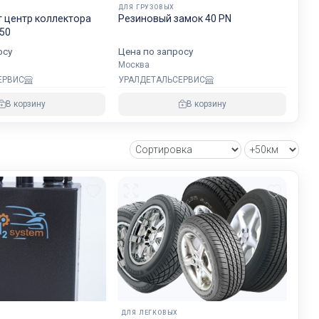
ДЛЯ ГРУЗОВЫХ
будет на
 центр коллектора
Резиновый замок 40 PN
хранности
50
осу
Цена по запросу
Москва
ЕРВИС
УРАЛДЕТАЛЬСЕРВИС
овнем
В корзину
В корзину
озке
зии и ЕС.
ДЛЯ ЛЕГКОВЫХ