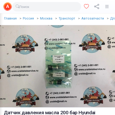
Поиск
Доставка еды
Главная
Россия
Москва
Транспорт
Автозапчасти
Дл
Транспорт
Недвижимость
Услуги
Личные вещи
Одежда и обувь
Электроника
Все для дома
Хобби и отдых
Животные
Датчик давления масла 200 бар Hyundai