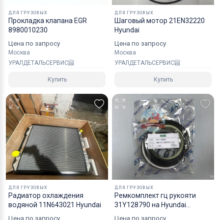
Коробки оптимального размера и с
ДЛЯ ГРУЗОВЫХ
ДЛЯ ГРУЗОВЫХ
Прокладка клапана EGR
Шаговый мотор 21EN32220
надежным уровнем защиты.
8980010230
Hyundai
Специалисты компании готовы взять на себя все
Цена по запросу
Цена по запросу
мероприятия по оформлению документов и
Москва
Москва
перевозке вашего заказа в любой регион РФ, в
УРАЛДЕТАЛЬСЕРВИС
УРАЛДЕТАЛЬСЕРВИС
страны СНГ, Азии и ЕС.
Купить
Купить
ДЛЯ ГРУЗОВЫХ
ДЛЯ ГРУЗОВЫХ
Радиатор охлаждения
Ремкомплект гц рукояти
водяной 11N643021 Hyundai
31Y128790 на Hyundai
R220LC9S NOK
Цена по запросу
Цена по запросу