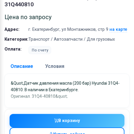
Оборудование
31Q440810
Материалы
Цена по запросу
Адрес:
г. Екатеринбург, ул Монтажников, стр 9
на карте
Категория:
Транспорт / Автозапчасти / Для грузовых
Оплата:
По счету
Описание
Условия
Доставка:
&quot;Датчик давления масла (200 бар) Hyundai 31Q4-
40810. В наличии в Екатеринбурге.
Адрес самовывоза:
г. Екатеринбург, ул
Оригинал. 31Q4-40810&quot;
Монтажников, стр 9
Условия и гарантии:
Отправка товара осуществляется в течение 2-х дне
В корзину
после получения оплаты и отправляются через UPS
отслеживанием местоположения посылки и отгрузк