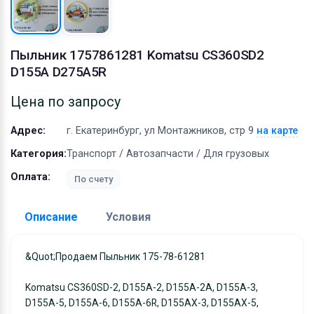
Оборудование
Материалы
Пыльник 1757861281 Komatsu CS360SD2
D155A D275A5R
Цена по запросу
Адрес:
г. Екатеринбург, ул Монтажников, стр 9
на карте
Категория:
Транспорт / Автозапчасти / Для грузовых
Оплата:
По счету
Описание
Условия
Доставка:
&quot;Продаем Пыльник 175-78-61281
Адрес самовывоза:
г. Екатеринбург, ул
Komatsu CS360SD-2, D155A-2, D155A-2A, D155A-3,
Монтажников, стр 9
D155A-5, D155A-6, D155A-6R, D155AX-3, D155AX-5,
Условия и гарантии: