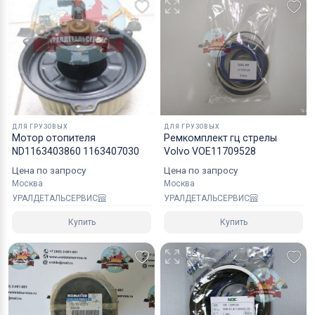
них. Отправка товара будет на Вашей
ответственности, но мы позаботимся о сохранност
хрупких грузов.
Коробки оптимального размера и с
надежным уровнем защиты.
Специалисты компании готовы взять на себя все
ДЛЯ ГРУЗОВЫХ
ДЛЯ ГРУЗОВЫХ
мероприятия по оформлению документов и
Мотор отопителя
Ремкомплект гц стрелы
ND1163403860 1163407030
Volvo VOE11709528
перевозке вашего заказа в любой регион РФ, в
страны СНГ, Азии и ЕС.
Цена по запросу
Цена по запросу
Москва
Москва
УРАЛДЕТАЛЬСЕРВИС
УРАЛДЕТАЛЬСЕРВИС
Купить
Купить