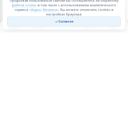
Продолжая пользоваться сайтом Вы соглашаетесь на обработку
файлов cookie
, в том числе с использованием аналитического
сервиса
«Яндекс Метрика»
. Вы можете отключить cookies в
настройках браузера.
Согласен
Главная
Закладки
Корзина
Войти
Торговая площадка для продажи товаров и услуг в нужных
регионах и по всей России.
Техническая поддержка
Мобильная версия
ПЛОЩАДКА
ВОЗМОЖНОСТИ
Все города
Интернет-магазин