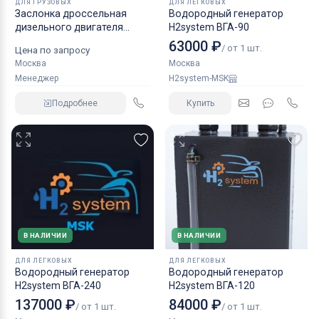
ДЛЯ ГРУЗОВЫХ
ДЛЯ ЛЕГКОВЫХ
Заслонка дроссельная
Водородный генератор
дизельного двигателя
H2system ВГА-90
КАМАЗ аналог NORGREN.
63000 ₽
/ от 1 шт.
Цена по запросу
Москва
Москва
Менеджер
H2system-MSK
Подробнее
Купить
В НАЛИЧИИ
В НАЛИЧИИ
ДЛЯ ЛЕГКОВЫХ
ДЛЯ ЛЕГКОВЫХ
Водородный генератор
Водородный генератор
H2system ВГА-240
H2system ВГА-120
137000 ₽
84000 ₽
/ от 1 шт.
/ от 1 шт.