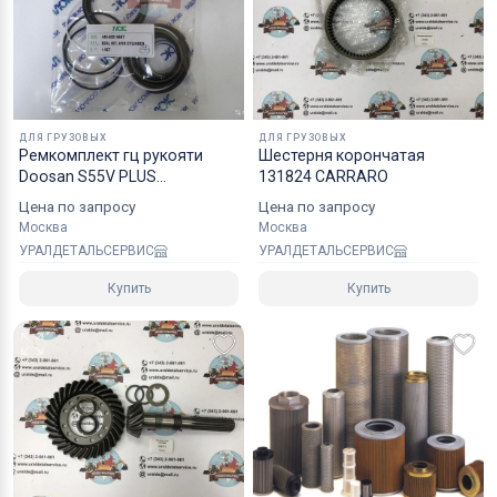
надежным уровнем защиты.
Специалисты компании готовы взять на себя все
мероприятия по оформлению документов и
перевозке вашего заказа в любой регион РФ, в
ДЛЯ ГРУЗОВЫХ
ДЛЯ ГРУЗОВЫХ
страны СНГ, Азии и ЕС.
Ремкомплект гц рукояти
Шестерня корончатая
Doosan S55V PLUS
131824 CARRARO
44000214BKT 40110700189A
Цена по запросу
Цена по запросу
NOK
Москва
Москва
УРАЛДЕТАЛЬСЕРВИС
УРАЛДЕТАЛЬСЕРВИС
Купить
Купить