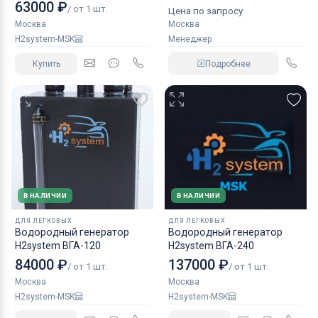
КАМАЗ аналог NORGREN.
63000 ₽
/ от 1 шт.
Цена по запросу
Москва
Москва
H2system-MSK
Менеджер
Купить
Подробнее
В НАЛИЧИИ
В НАЛИЧИИ
ДЛЯ ЛЕГКОВЫХ
ДЛЯ ЛЕГКОВЫХ
Водородный генератор
Водородный генератор
H2system ВГА-120
H2system ВГА-240
84000 ₽
137000 ₽
/ от 1 шт.
/ от 1 шт.
Москва
Москва
H2system-MSK
H2system-MSK