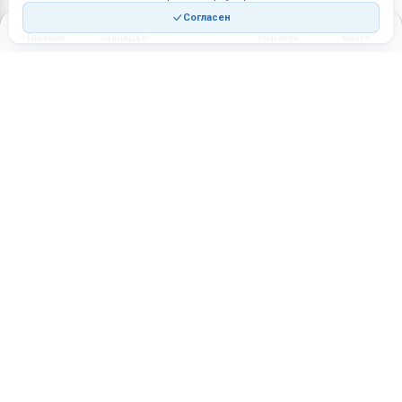
Согласен
Главная
Закладки
Корзина
Войти
Торговая площадка для продажи товаров и услуг в нужных
регионах и по всей России.
Техническая поддержка
Мобильная версия
ПЛОЩАДКА
ВОЗМОЖНОСТИ
Все города
Интернет-магазин
О проекте
Реферальная программа
Правила участия
Стать партнёрам