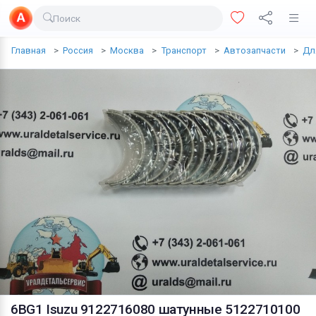
Поиск
Доставка еды
Главная
Россия
Москва
Транспорт
Автозапчасти
Дл
Транспорт
Недвижимость
Услуги
Личные вещи
Одежда и обувь
Электроника
Все для дома
Хобби и отдых
Животные
6BG1 Isuzu 9122716080 шатунные 5122710100