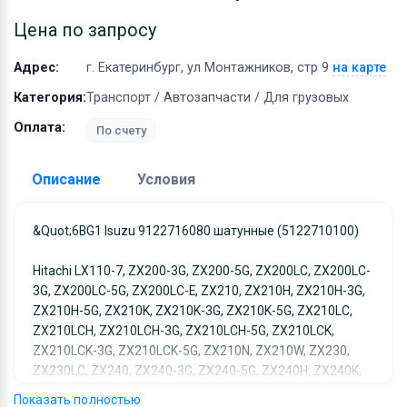
Оборудование
Цена по запросу
Материалы
Адрес:
г. Екатеринбург, ул Монтажников, стр 9
на карте
Категория:
Транспорт / Автозапчасти / Для грузовых
Оплата:
По счету
Описание
Условия
Доставка:
&quot;6BG1 Isuzu 9122716080 шатунные (5122710100)
Адрес самовывоза:
г. Екатеринбург, ул
Hitachi LX110-7, ZX200-3G, ZX200-5G, ZX200LC, ZX200LC-
Монтажников, стр 9
3G, ZX200LC-5G, ZX200LC-E, ZX210, ZX210H, ZX210H-3G,
Условия и гарантии:
ZX210H-5G, ZX210K, ZX210K-3G, ZX210K-5G, ZX210LC,
Отправка товара осуществляется в течение 2-х дне
ZX210LCH, ZX210LCH-3G, ZX210LCH-5G, ZX210LCK,
ZX210LCK-3G, ZX210LCK-5G, ZX210N, ZX210W, ZX230,
после получения оплаты и отправляются через UPS
ZX230LC, ZX240, ZX240-3G, ZX240-5G, ZX240H, ZX240K,
отслеживанием местоположения посылки и отгрузк
ZX240LC-3G, ZX240LCH, ZX240LCK, ZX250, ZX250H-3G,
без обязательной подписи. При выборе доставки
Показать полностью