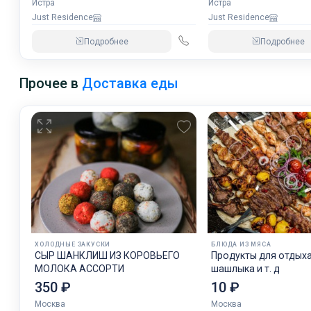
Истра
Истра
Just Residence
Just Residence
Подробнее
Подробнее
Прочее в
Доставка еды
ХОЛОДНЫЕ ЗАКУСКИ
БЛЮДА ИЗ МЯСА
СЫР ШАНКЛИШ ИЗ КОРОВЬЕГО
Продукты для отдых
МОЛОКА АССОРТИ
шашлыка и т. д
350 ₽
10 ₽
Москва
Москва