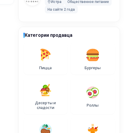
5Б
Истра
Общественное питание
На сайте 2 года
дскому
Категории продавца
лей), при
Пицца
Бургеры
мость
имость
оимость
Десерты и
Роллы
сладости
оимость