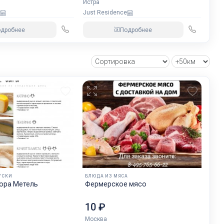
Истра
Just Residence
одробнее
Подробнее
УСКИ
БЛЮДА ИЗ МЯСА
от Хутора Метель
Фермерское мясо
10 ₽
Москва