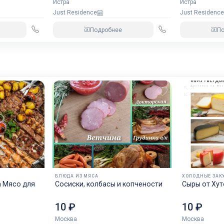
Истра
Истра
Just Residence
Just Residence
Подробнее
П
БЛЮДА ИЗ МЯСА
ХОЛОДНЫЕ ЗАК
а Мясо для
Сосиски, колбасы и копчености
Сыры 
10 ₽
10 ₽
Москва
Москва