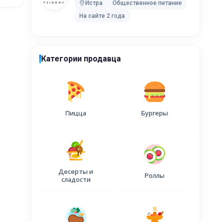
5Б
Истра
Общественное питание
На сайте 2 года
дскому
Категории продавца
лей), при
Пицца
Бургеры
мость
имость
оимость
Десерты и
Роллы
сладости
оимость