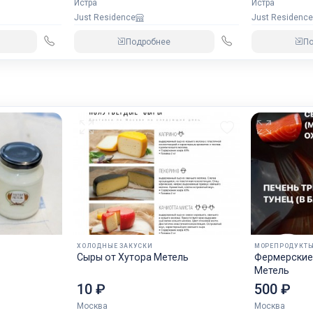
Истра
Истра
Just Residence
Just Residence
Подробнее
П
ХОЛОДНЫЕ ЗАКУСКИ
МОРЕПРОДУКТ
Сыры от Хутора Метель
Фермерские про
Метель
10 ₽
500 ₽
Москва
Москва