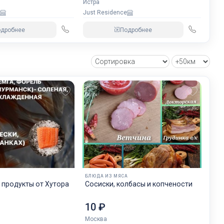
Истра
Just Residence
одробнее
Подробнее
Ы
БЛЮДА ИЗ МЯСА
дукты от Хутора
Сосиски, колбасы и копчености
10 ₽
Москва