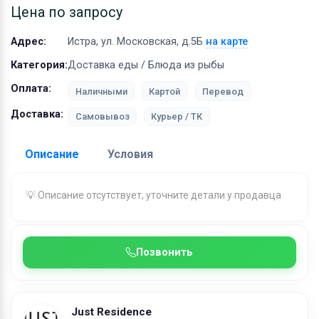
Оборудование
Цена по запросу
Материалы
Адрес:
Истра, ул. Московская, д.5Б
на карте
Категория:
Доставка еды / Блюда из рыбы
Оплата:
Наличными
Картой
Перевод
Доставка:
Самовывоз
Курьер / ТК
Описание
Условия
Доставка:
💡 Описание отсутствует, уточните детали у продавца
Адрес самовывоза:
Истра, ул. Московская, д.5Б
Бесплатная доставка:
при заказе от 1000 ₽
Позвонить
Условия и гарантии:
Условия доставки по г. Истра и Истринскому
городскому округу:
Just Residence
0-3 км - 500 рублей (стоимость доставки 150