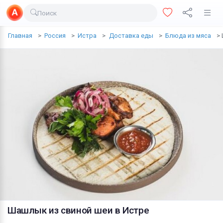
Поиск
Доставка еды
Главная
Россия
Истра
Доставка еды
Блюда из мяса
Транспорт
Недвижимость
Услуги
Личные вещи
Одежда и обувь
Электроника
Все для дома
Хобби и отдых
Животные
Шашлык из свиной шеи
в Истре