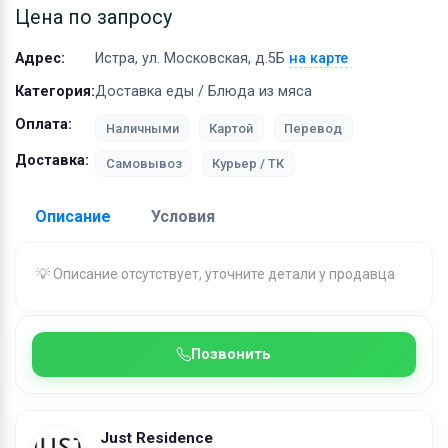
Оборудование
Цена по запросу
Материалы
Адрес:
Истра, ул. Московская, д.5Б
на карте
Категория:
Доставка еды / Блюда из мяса
Оплата:
Наличными
Картой
Перевод
Доставка:
Самовывоз
Курьер / ТК
Описание
Условия
Доставка:
💡 Описание отсутствует, уточните детали у продавца
Адрес самовывоза:
Истра, ул. Московская, д.5Б
Бесплатная доставка:
при заказе от 1000 ₽
Позвонить
Условия и гарантии:
Условия доставки по г. Истра и Истринскому
городскому округу:
Just Residence
0-3 км - 500 рублей (стоимость доставки 150