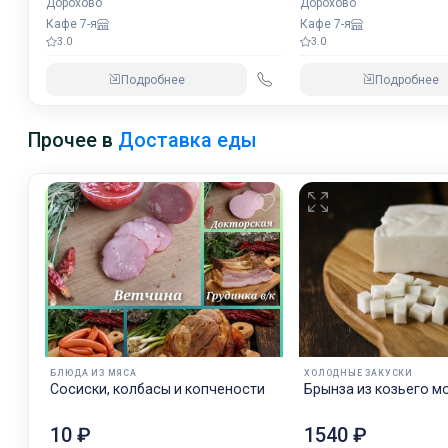
Дорохово
Дорохово
Кафе 7-я
Кафе 7-я
3.0
3.0
Подробнее
Подробнее
Прочее в
Доставка еды
БЛЮДА ИЗ МЯСА
ХОЛОДНЫЕ ЗАКУСКИ
Сосиски, колбасы и копчености
Брынза из козьего м
10 ₽
1540 ₽