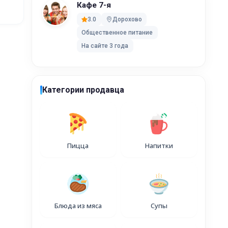
Кафе 7-я
я, д.2
3.0
Дорохово
Общественное питание
На сайте 3 года
стерово и
Категории продавца
т
ово;
Пицца
Напитки
во;
ово.
Блюда из мяса
Супы