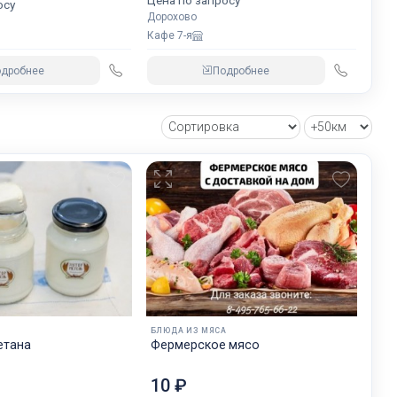
Цена по запросу
осу
Дорохово
Кафе 7-я
одробнее
Подробнее
БЛЮДА ИЗ МЯСА
етана
Фермерское мясо
10 ₽