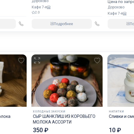
Дорохово
Цена по запр
Кафе 7-я
Дорохово
2.0
Кафе 7-я
Подробнее
П
ХОЛОДНЫЕ ЗАКУСКИ
НАПИТКИ
олока
СЫР ШАНКЛИШ ИЗ КОРОВЬЕГО
Сливки и см
МОЛОКА АССОРТИ
350 ₽
10 ₽