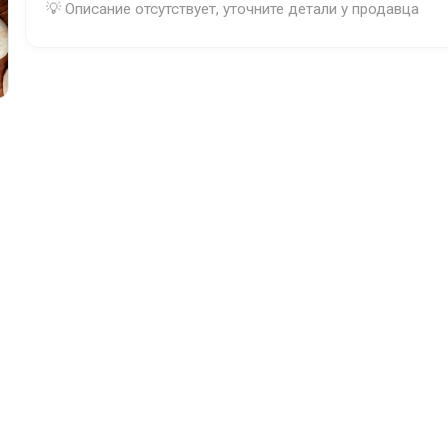
Доставка:
💡 Описание отсутствует, уточните детали у продавца
Адрес самовывоза:
Дорохово, ул.Первомайска
Бесплатная доставка:
при заказе от 500 ₽
Условия и гарантии:
Доставка еды в Дорохово, Космодемьянский, Не
ближайшие н/п от п.Дорохово
Доставки еды в отдаленные населенные пункты о
п.Дорохово - от 1000руб.
Бесплатная доставка еды по Дорохово;
Роллы с бесплатной доставкой на дом в Дорох
Сеты с бесплатной доставкой на дом в Дорохо
Пицца с бесплатной доставкой на дом в Дорох