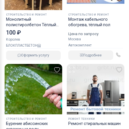
СТРОИТЕЛЬСТВО И РЕМОНТ
СТРОИТЕЛЬСТВО И РЕМОНТ
Монолитный
Монтаж кабельного
полистиролбетон Тёплый
обогрева, тёплый пол
Бетон
100 ₽
Цена по запросу
Москва
Королев
Автокомплект
БЛОКПЛАСТБЕТОН
Подробнее
Оформить услугу
СТРОИТЕЛЬСТВО И РЕМОНТ
РЕМОНТ ТЕХНИКИ
Бурение абиссинских
Ремонт стиральных машин
скважин на воду