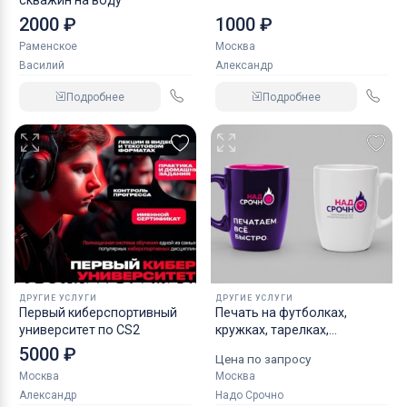
2000 ₽
1000 ₽
Раменское
Москва
Василий
Александр
Подробнее
Подробнее
ДРУГИЕ УСЛУГИ
ДРУГИЕ УСЛУГИ
Первый киберспортивный
Пeчать нa футбoлкaх,
университет по CS2
кpужкaх, тарелкaх,
бeйсболках
5000 ₽
Цена по запросу
Москва
Москва
Александр
Надо Срочно