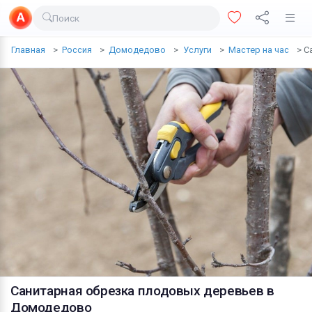
Поиск
Доставка еды
Главная
Россия
Домодедово
Услуги
Мастер на час
С
Транспорт
Недвижимость
Услуги
Личные вещи
Одежда и обувь
Электроника
Все для дома
Хобби и отдых
Животные
Санитарная обрезка плодовых деревьев в
Домодедово