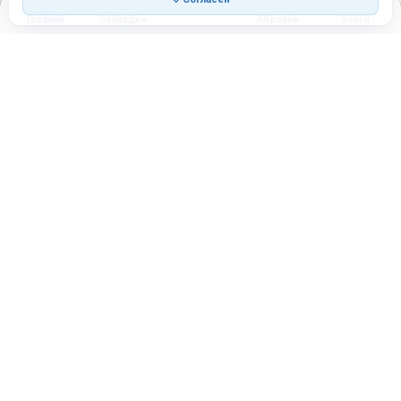
Главная
Закладки
Корзина
Войти
Торговая площадка для продажи товаров и услуг в нужных
регионах и по всей России.
Техническая поддержка
Мобильная версия
ПЛОЩАДКА
ВОЗМОЖНОСТИ
Все города
Интернет-магазин
О проекте
Реферальная программа
Правила участия
Стать партнёрам