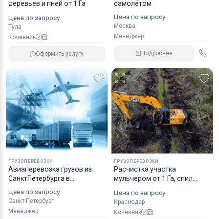
деревьев и пней от 1 Га
самолётом
Цена по запросу
Цена по запросу
Москва
Тула
Менеджер
Кочевник
Подробнее
Оформить услугу
ГРУЗОПЕРЕВОЗКИ
ГРУЗОПЕРЕВОЗКИ
Авиаперевозка грузов из
Расчистка участка
СанктПетербурга в
мульчером от 1 Га, спил
Архангельск
деревьев
Цена по запросу
Цена по запросу
Санкт-Петербург
Краснодар
Менеджер
Кочевник