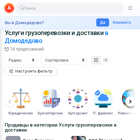
Поиск
Доставка еды
Главная
Россия
Домодедово
Услуги
Да
Грузоперевозки
Изменить
Вы в Домодедово?
Услуги грузоперевозки и доставки
в
Транспорт
Домодедово
Недвижимость
16 предложений
Услуги
Личные вещи
Настроить фильтр
Одежда и обувь
Электроника
Все для дома
Юридические
Бухгалтерские
Аутсорсинг
IT, фриланс
Ремонт техн
Хобби и отдых
Продавцы в категории Услуги грузоперевозки и
Животные
доставки