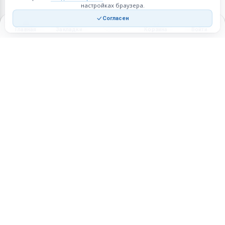
настройках браузера.
Согласен
Главная
Закладки
Корзина
Войти
Торговая площадка для продажи товаров и услуг в нужных
регионах и по всей России.
Техническая поддержка
Мобильная версия
ПЛОЩАДКА
ВОЗМОЖНОСТИ
Все города
Интернет-магазин
О проекте
Реферальная программа