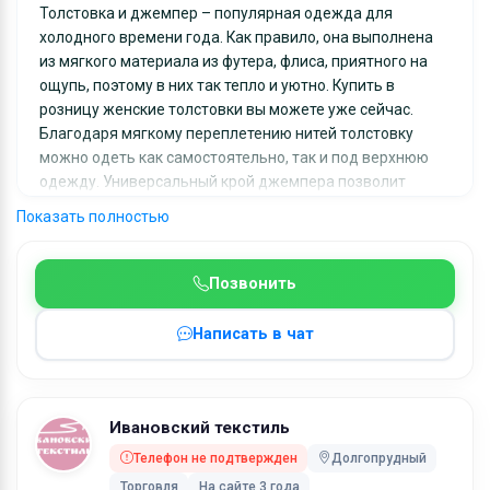
Толстовка и джемпер – популярная одежда для
холодного времени года. Как правило, она выполнена
из мягкого материала из футера, флиса, приятного на
ощупь, поэтому в них так тепло и уютно. Купить в
розницу женские толстовки вы можете уже сейчас.
Благодаря мягкому переплетению нитей толстовку
можно одеть как самостоятельно, так и под верхнюю
одежду. Универсальный крой джемпера позволит
вписать его как в офисный гардероб, так и в
Показать полностью
повседневный образ. Современная палитра цветов и
широкий размерный ряд позволит подобрать модель
под любое ваше настроение.
Позвонить
Чтобы изделия выглядели презентабельно, для пошива
Написать в чат
используются качественные материалы, которые
отлично сохраняют свою первоначальную форму и
противостоят внешним факторам воздействия. Покупая
женские свитера/кофты у нас, вы можете быть уверены,
Ивановский текстиль
что не разочаруетесь, ведь мы делаем все возможное,
Телефон не подтвержден
Долгопрудный
чтобы каждая единица товара отвечала всем
Торговля
На сайте 3 года