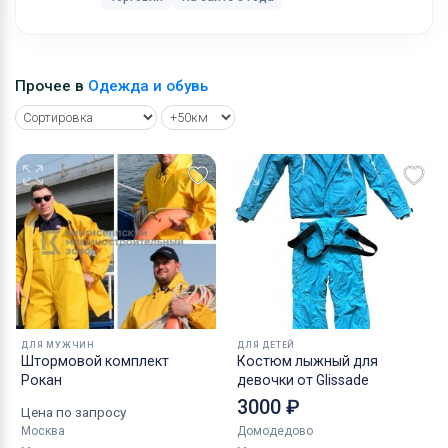
требованиям даже самых взыскательных покупателей!
Ключевые слова:
женская одежда, спортивные костюмы, водолазки,
брюки, ивановский трикотаж, тостовки, джемпера
Прочее в
Одежда и обувь
ДЛЯ МУЖЧИН
ДЛЯ ДЕТЕЙ
Штормовой комплект
Костюм лыжный для
Рокан
девочки от Glissade
3000 ₽
Цена по запросу
Москва
Домодедово