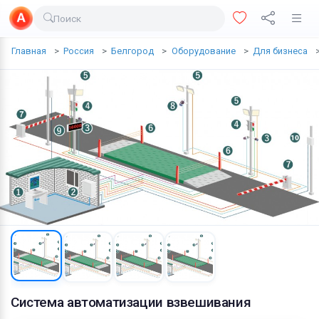
Поиск
Доставка еды
Главная
Россия
Белгород
Оборудование
Для бизнеса
Транспорт
Недвижимость
Услуги
Личные вещи
Одежда и обувь
Электроника
Все для дома
Хобби и отдых
Животные
Система автоматизации взвешивания