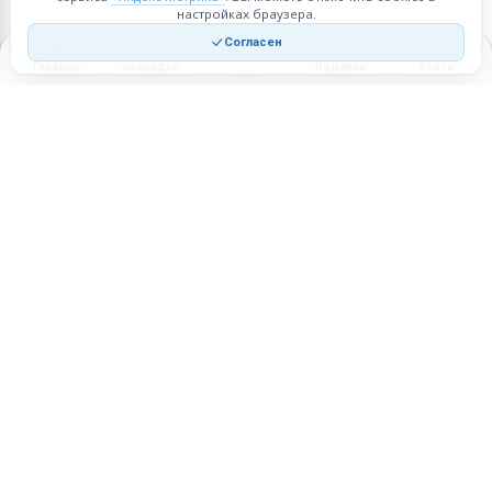
настройках браузера.
Согласен
Главная
Закладки
Корзина
Войти
Торговая площадка для продажи товаров и услуг в нужных
регионах и по всей России.
Техническая поддержка
Мобильная версия
ПЛОЩАДКА
ВОЗМОЖНОСТИ
Все города
Интернет-магазин
О проекте
Реферальная программа