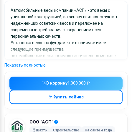
Автомобильные весы компании «АСП» - это весы с
уникальной конструкцией, за основу взят конструктив
надежнейших советских весов и переложен на
современные требования с сохранением всех
первоначальных качеств.
Установка весов на фундаменте в приямке имеет
следующие преимущества:
автомобильные весы занимают значительно меньше
полезного пространства предприятия; имеется
Показать полностью
возможность маневра автомобилем при въезде –
съезде с автомобильных весов;
автомобильные весы удобны в обслуживании, ввиду
В корзину
1,000,000 ₽
наличия доступа не только к тензодатчикам, но и снизу
к самому весоизмерительному механизму;
Купить сейчас
Автомобильные весы имеют несколько лучшие
метрологические характеристики ввиду отсутствия
влияния ветровых нагрузок.
Эти факторы значительно повышают надежность весов
ООО "АСП"
и их пропускную способность.
Шахты
Строительство
На сайте 4 года