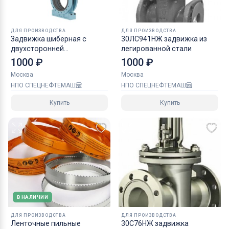
ДЛЯ ПРОИЗВОДСТВА
ДЛЯ ПРОИЗВОДСТВА
Задвижка шиберная с
30ЛС941НЖ задвижка из
двухсторонней
легированной стали
герметичностью с
1000 ₽
1000 ₽
внутренними резиновыми
Москва
Москва
вставк
НПО СПЕЦНЕФТЕМАШ
НПО СПЕЦНЕФТЕМАШ
Купить
Купить
В НАЛИЧИИ
ДЛЯ ПРОИЗВОДСТВА
ДЛЯ ПРОИЗВОДСТВА
Ленточные пильные
30С76НЖ задвижка