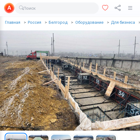
Поиск
Доставка еды
Главная
Россия
Белгород
Оборудование
Для бизнеса
Транспорт
Недвижимость
Услуги
Личные вещи
Одежда и обувь
Электроника
Все для дома
Хобби и отдых
Животные