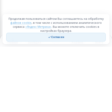
Продолжая пользоваться сайтом Вы соглашаетесь на обработку
файлов cookie
, в том числе с использованием аналитического
сервиса
«Яндекс Метрика»
. Вы можете отключить cookies в
настройках браузера.
Согласен
Главная
Закладки
Корзина
Войти
Торговая площадка для продажи товаров и услуг в нужных
регионах и по всей России.
Техническая поддержка
Мобильная версия