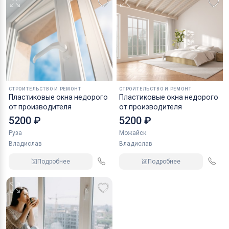
остекление загородного дома, остекление коттеджей,
остекление в новостройках, остекление квартир, окна
пластиковые с гарантией, монтаж пластиковых окон,
окна под ключ, балкон под ключ. остекление балконов,
остекление лоджий, остекление веранд, остекление
торговых точек
СТРОИТЕЛЬСТВО И РЕМОНТ
СТРОИТЕЛЬСТВО И РЕМОНТ
Пластиковые окна недорого
Пластиковые окна недорого
от производителя
от производителя
5200 ₽
5200 ₽
Руза
Можайск
Владислав
Владислав
Подробнее
Подробнее