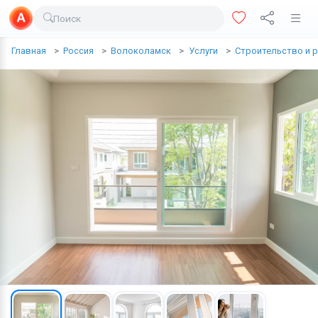
Поиск
Доставка еды
Главная
Россия
Волоколамск
Услуги
Строительство и 
Транспорт
Недвижимость
Услуги
Личные вещи
Одежда и обувь
Электроника
Все для дома
Хобби и отдых
Животные