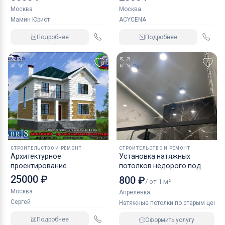
Москва
Москва
Мамин Юрист
ACYCENA
Подробнее
Подробнее
СТРОИТЕЛЬСТВО И РЕМОНТ
СТРОИТЕЛЬСТВО И РЕМОНТ
Архитектурное
Установка натяжных
проектирование
потолков недорого под
загородных домов,
ключ
25000 ₽
800 ₽
/ от 1 м²
готовые проекты
Москва
Апрелевка
коттеджей
Сергей
Натяжные потолки по старым ценам
Подробнее
Оформить услугу