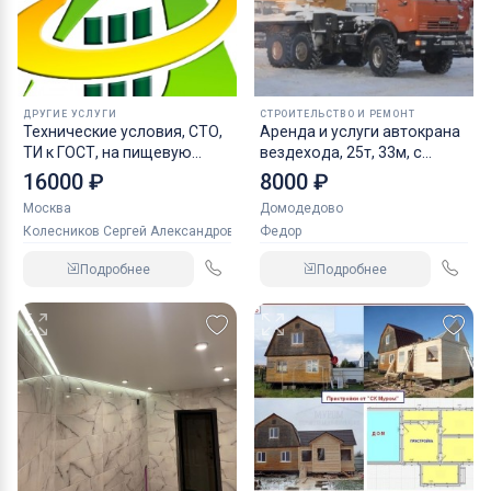
ДРУГИЕ УСЛУГИ
СТРОИТЕЛЬСТВО И РЕМОНТ
Технические условия, СТО,
Аренда и услуги автокрана
ТИ к ГОСТ, на пищевую
вездехода, 25т, 33м, с
продукцию, ХАССП, ППК,
гуськом 9м
16000 ₽
8000 ₽
Декларирование и
Москва
Домодедово
Сертификация
Колесников Сергей Александрович
Федор
Подробнее
Подробнее