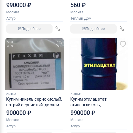
калий хлористый
теплобетон
990000 ₽
560 ₽
неликвиды по РФ
Москва
Москва
Артур
Тёплый Дом
Подробнее
Подробнее
СЫРЬЕ
СЫРЬЕ
Купим никель сернокислый,
Купим этилацетат,
натрий сернистый, диоксид
этиленгликоль,
титана и прочую химию
моноэтиленгликоль,
900000 ₽
990000 ₽
бутилгликоль и другую
Москва
Москва
химию
Артур
Артур