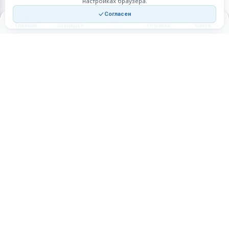
настройках браузера.
Согласен
Главная
Закладки
Корзина
Войти
Торговая площадка для продажи товаров и услуг в нужных
регионах и по всей России.
Техническая поддержка
Мобильная версия
ПЛОЩАДКА
ВОЗМОЖНОСТИ
Все города
Интернет-магазин
О проекте
Реферальная программа
Правила участия
Стать партнёрам