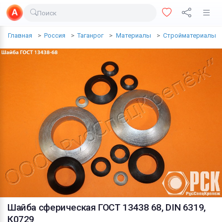
Поиск
Доставка еды
Главная
Россия
Таганрог
Материалы
Стройматериалы
Транспорт
Недвижимость
Услуги
Личные вещи
Одежда и обувь
Электроника
Все для дома
Хобби и отдых
Животные
Шайба сферическая ГОСТ 13438 68, DIN 6319,
К0729