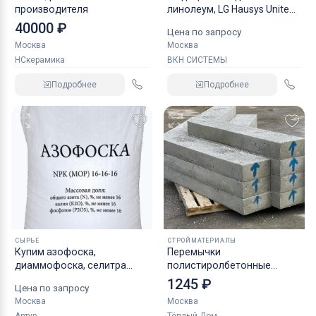
производителя
линолеум, LG Hausys Unite
гомогенный линолеум с
40000 ₽
Цена по запросу
антибактериальной
Москва
Москва
защитой для безопасной
НСкерамика
ВКН СИСТЕМЫ
среды и чистых помещений,
пол КМ2
Подробнее
Подробнее
СЫРЬЕ
СТРОЙМАТЕРИАЛЫ
Купим азофоска,
Перемычки
диаммофоска, селитра
полистиролбетонные
аммиачная, белила бцом
армированные ГОСТ от
1245 ₽
Цена по запросу
неликвиды по РФ
производителя
Москва
Москва