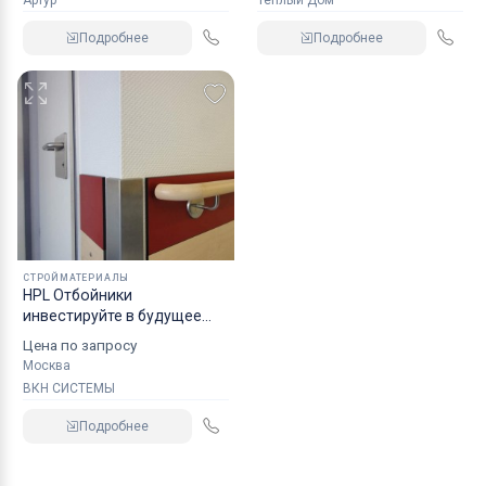
Артур
Тёплый Дом
Подробнее
Подробнее
СТРОЙМАТЕРИАЛЫ
HPL Отбойники
инвестируйте в будущее
вашего помещения с
Цена по запросу
надежной защитой стен,
Москва
забудьте о ремонте стен,
ВКН СИСТЕМЫ
медицинские отбойники
HPL для коридоров
Подробнее