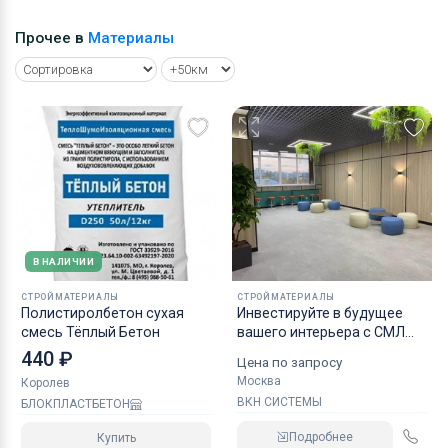
Прочее в
Материалы
В НАЛИЧИИ
СТРОЙМАТЕРИАЛЫ
СТРОЙМАТЕРИАЛЫ
Полистиролбетон сухая
Инвестируйте в будущее
смесь Тёплый Бетон
вашего интерьера с СМЛ
ламинированными
440 ₽
Цена по запросу
пластиком HPL панелями от
Москва
Королев
ООО ВКН СИСТЕМЫ,
ВКН СИСТЕМЫ
БЛОКПЛАСТБЕТОН
негорючие панели СМЛ
Подробнее
Купить