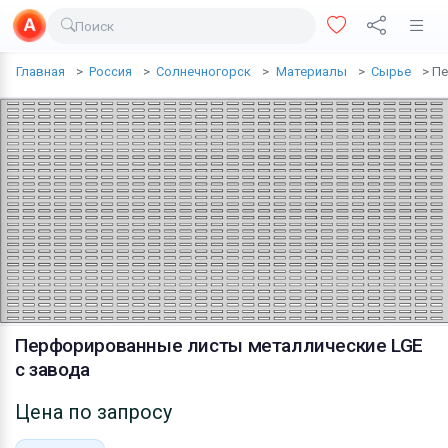
Поиск
Доставка еды
Главная
Россия
Солнечногорск
Материалы
Сырье
Пе
Транспорт
Недвижимость
Услуги
Личные вещи
Одежда и обувь
Электроника
Все для дома
Перфорированные листы металлические LGE
с завода
Хобби и отдых
Цена по запросу
Животные