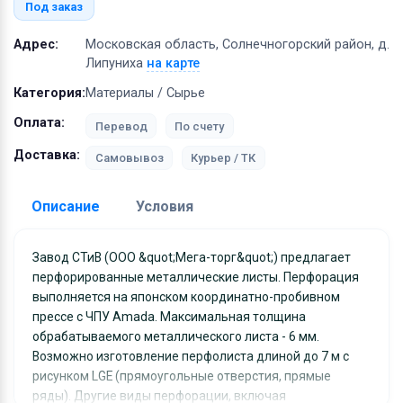
Оборудование
Под заказ
Материалы
Адрес:
Московская область, Солнечногорский район, д.
Липуниха
на карте
Категория:
Материалы / Сырье
Оплата:
Перевод
По счету
Доставка:
Самовывоз
Курьер / ТК
Описание
Условия
Доставка:
Завод СТиВ (ООО &quot;Мега-торг&quot;) предлагает
перфорированные металлические листы. Перфорация
Адрес самовывоза:
Московская область,
выполняется на японском координатно-пробивном
Солнечногорский район, д. Липуниха
прессе с ЧПУ Amada. Максимальная толщина
обрабатываемого металлического листа - 6 мм.
Возможно изготовление перфолиста длиной до 7 м с
рисунком LGE (прямоугольные отверстия, прямые
ряды). Другие виды перфорации, включая