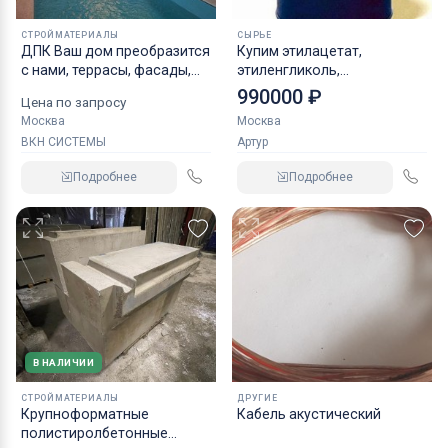
СТРОЙМАТЕРИАЛЫ
СЫРЬЕ
ДПК Ваш дом преобразится
Купим этилацетат,
с нами, террасы, фасады,
этиленгликоль,
заборы всё из древесно
моноэтиленгликоль,
990000 ₽
Цена по запросу
полимерного композита,
бутилгликоль и другую
Москва
Москва
террасная доска для
химию
ВКН СИСТЕМЫ
Артур
отделки загородного дома,
декинг
Подробнее
Подробнее
В НАЛИЧИИ
СТРОЙМАТЕРИАЛЫ
ДРУГИЕ
Крупноформатные
Кабель акустический
полистиролбетонные