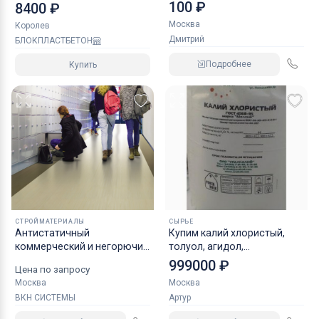
панели
100 ₽
8400 ₽
Москва
Королев
Дмитрий
БЛОКПЛАСТБЕТОН
Подробнее
Купить
СТРОЙМАТЕРИАЛЫ
СЫРЬЕ
Антистатичный
Купим калий хлористый,
коммерческий и негорючий
толуол, агидол,
линолеум для
кольматант, трилон б и
999000 ₽
Цена по запросу
безопасности вашего
другое неликвиды
Москва
Москва
помещения, гетерогенный
ВКН СИСТЕМЫ
Артур
линолеум, полы которые
выдерживают всё, от ВКН