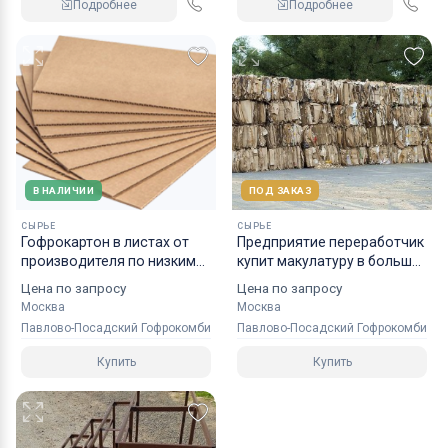
Подробнее
Подробнее
СИСТЕМЫ
В НАЛИЧИИ
ПОД ЗАКАЗ
СЫРЬЕ
СЫРЬЕ
Гофрокартон в листах от
Предприятие переработчик
производителя по низким
купит макулатуру в больших
ценам оптом
объёмах
Цена по запросу
Цена по запросу
Москва
Москва
Павлово-Посадский Гофрокомбинат
Павлово-Посадский Гофрокомбинат
Купить
Купить