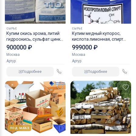
СЫРЬЕ
СЫРЬЕ
Купим окись хрома, литий
Купим медный купорос,
гидроокись, сульфат цинка
кислота лимонная, спирт
и прочие реактивы, химию
изопропиловый, перекись
900000 ₽
999000 ₽
водорода
Москва
Москва
Артур
Артур
Подробнее
Подробнее
ПОД ЗАКАЗ