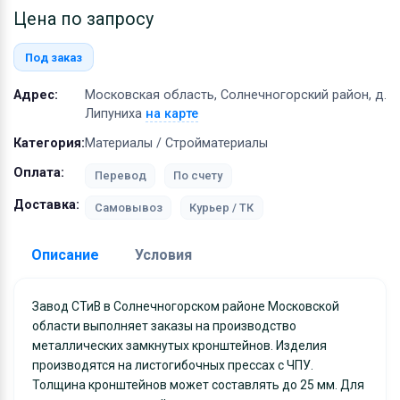
Оборудование
Цена по запросу
Материалы
Под заказ
Адрес:
Московская область, Солнечногорский район, д.
Липуниха
на карте
Категория:
Материалы / Стройматериалы
Оплата:
Перевод
По счету
Доставка:
Самовывоз
Курьер / ТК
Описание
Условия
Доставка:
Завод СТиВ в Солнечногорском районе Московской
области выполняет заказы на производство
Адрес самовывоза:
Московская область,
металлических замкнутых кронштейнов. Изделия
Солнечногорский район, д. Липуниха
производятся на листогибочных прессах с ЧПУ.
Толщина кронштейнов может составлять до 25 мм. Для