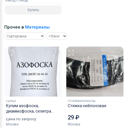
Завод СТиВ
Купить
Прочее в
Материалы
СЫРЬЕ
СТРОЙМАТЕРИАЛЫ
Купим азофоска,
Стяжка нейлоновая
диаммофоска, селитра
29 ₽
аммиачная, белила бцом
Цена по запросу
неликвиды по РФ
Москва
Москва