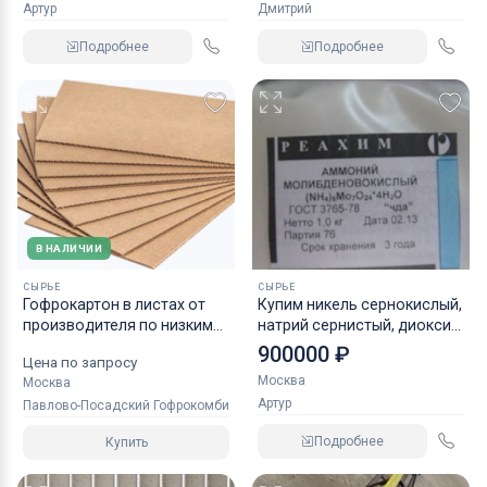
Артур
Дмитрий
Подробнее
Подробнее
В НАЛИЧИИ
СЫРЬЕ
СЫРЬЕ
Гофрокартон в листах от
Купим никель сернокислый,
производителя по низким
натрий сернистый, диоксид
ценам оптом
титана и прочую химию
900000 ₽
Цена по запросу
Москва
Москва
Артур
Павлово-Посадский Гофрокомбинат
Подробнее
Купить