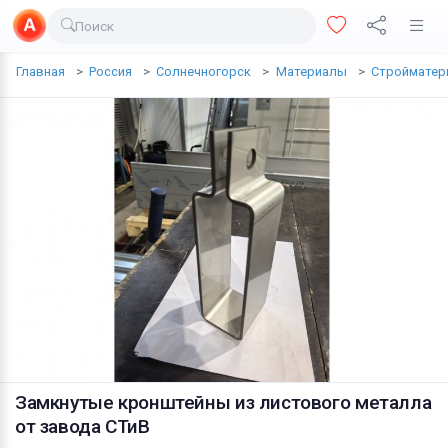
Поиск
Доставка еды
Главная
Россия
Солнечногорск
Материалы
Стройматер
Транспорт
Недвижимость
Услуги
Личные вещи
Одежда и обувь
Электроника
Все для дома
Хобби и отдых
Замкнутые кронштейны из листового металла
Животные
от завода СТиВ