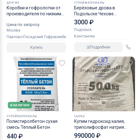
ДРУГИЕ
СТРОЙМАТЕРИАЛЫ
Коробки и гофролотки от
Берёзовые дрова в
производителя по низким
Подольске Чехове
ценам оптом
Климовске
3000 ₽
Цена по запросу
Подольск
Москва
Константин
Павлово-Посадский Гофрокомбинат
Подробнее
Купить
В НАЛИЧИИ
СТРОЙМАТЕРИАЛЫ
СЫРЬЕ
Полистиролбетон сухая
Купим гидроксид калия,
смесь Тёплый Бетон
триполифосфат натрия
бихромат калия ацетон и
990000 ₽
440 ₽
другую химию