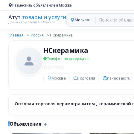
Разместить объявление в Москве
Атут
товары и услуги
Москва
Доска объявлений в Москве
Главная
Россия
НСкерамика
НСкерамика
Телефон подтвержден
Москва
Торговля
ns-mosaic.ru
Оптовая торговля керамогранитом , керамической 
Объявления
4