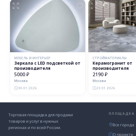
МЕБЕЛЬ И ИНТЕРЬЕР
СТРОЙМАТЕРИАЛЫ
Зеркала с LED подсветкой от
Керамогранит от
производителя
производителя
5000 ₽
2190 ₽
Москва
Москва
30.01.2026
23.01.2026
ПЛОЩАДКА
Торговая площадка для продажи
товаров и услуг в нужных
Все города
регионах и по всей России.
О проекте