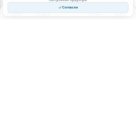
Согласен
Главная
Закладки
Корзина
Войти
Торговая площадка для продажи товаров и услуг в нужных
регионах и по всей России.
Техническая поддержка
Мобильная версия
ПЛОЩАДКА
ВОЗМОЖНОСТИ
Все города
Интернет-магазин
О проекте
Реферальная программа
Правила участия
Стать партнёрам