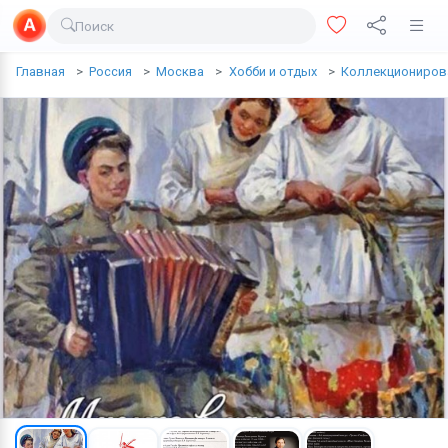
Поиск
Доставка еды
Главная
Россия
Москва
Хобби и отдых
Коллекциониров
Транспорт
Недвижимость
Услуги
Личные вещи
Одежда и обувь
Электроника
Все для дома
Хобби и отдых
Животные