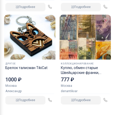
Подробнее
Подробнее
ДРУГОЕ
КОЛЛЕКЦИОНИРОВАНИЕ
Брелок талисман TikiCat
Куплю, обмен старые
Швейцарские франки,
бумажные Английские
1000 ₽
777 ₽
фунты стерлингов и д
Москва
Москва
Александр
denantikvar
Подробнее
Подробнее