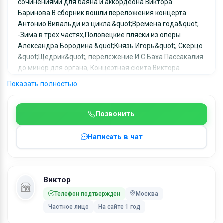
сочинениями для баяна и аккордеона Виктора
Баринова.В сборник вошли переложения концерта
Антонио Вивальди из цикла &quot;Времена года&quot;
-Зима в трёх частях,Половецкие пляски из оперы
Александра Бородина &quot;Князь Игорь&quot;, Скерцо
&quot;Щедрик&quot;, переложение И.С.Баха Пассакалия
до минор для органа, Концертная сюита Виктора
Баринова &quot;Возвращение героев&quot; в 4х
Показать полностью
частях.Сборник вышел к юбилею Победы Советского
народа в Великой отечественной войне 1945-2025.
Тираж ограничен,выпуск сборника для профессионалов
Позвонить
и концертных исполнителей.
Написать в чат
Ключевые слова:
ноты зима вивальди для баяна, ноты половецкие
пляски для баяна, ноты пассакалия бах для
баяна,переложения для баяна классика, возвращение
Виктор
героев виктор баринов
Телефон подтвержден
Москва
Частное лицо
На сайте 1 год