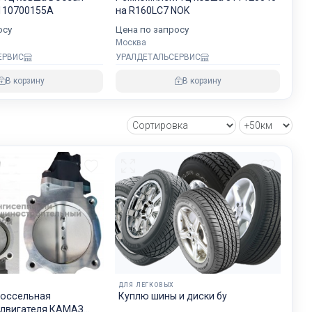
хранности
110700155A
на R160LC7 NOK
осу
Цена по запросу
Москва
ЕРВИС
УРАЛДЕТАЛЬСЕРВИС
овнем
В корзину
В корзину
озке
зии и ЕС.
ДЛЯ ЛЕГКОВЫХ
россельная
Куплю шины и диски бу
 двигателя КАМАЗ