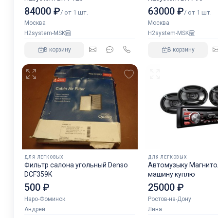
84000 ₽
63000 ₽
/ от 1 шт.
/ от 1 шт.
Москва
Москва
H2system-MSK
H2system-MSK
В корзину
В корзину
ДЛЯ ЛЕГКОВЫХ
ДЛЯ ЛЕГКОВЫХ
Фильтр салона угольный Denso
Автомузыку Магнитол
DCF359K
машину куплю
500 ₽
25000 ₽
Наро-Фоминск
Ростов-на-Дону
Андрей
Лина