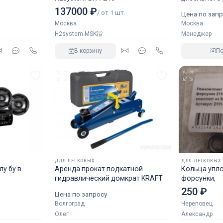
аналог NOR
137000 ₽
/ от 1 шт.
Цена по запр
Москва
Москва
H2system-MSK
Менеджер
В корзину
П
ДЛЯ ЛЕГКОВЫХ
ДЛЯ ЛЕГКОВЫХ
у бу в
Аренда прокат подкатной
Кольца упл
гидравлический домкрат KRAFT
форсунки,
250 ₽
Цена по запросу
Волгоград
Череповец
Олег
Александр