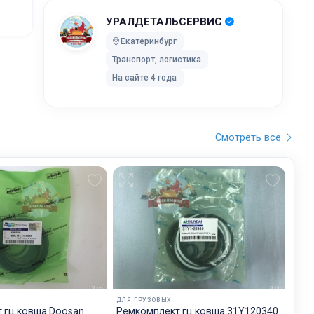
УРАЛДЕТАЛЬСЕРВИС
ей после
Екатеринбург
Транспорт, логистика
ки без
На сайте 4 года
 UPS Extra
оставки,
Смотреть все
бранного
остояние
обработку,
тку
ртировку
лки. Мы
дет
ДЛЯ ГРУЗОВЫХ
будет на
 гц ковша Doosan
Ремкомплект гц ковша 31Y120340