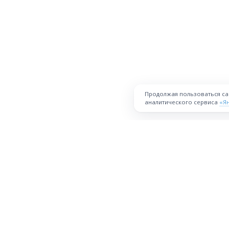
Продолжая пользоваться с
аналитического сервиса
«Я
ПЛОЩАДКА
Торговая площадка для продажи
товаров и услуг в нужных
Все города