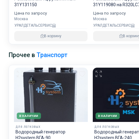
31Y131150
31Y119080 на R320LC
Цена по запросу
Цена по запросу
Москва
Москва
УРАЛДЕТАЛЬСЕРВИС
УРАЛДЕТАЛЬСЕРВИС
В корзину
В корзин
Прочее в
Транспорт
В НАЛИЧИИ
В НАЛИЧИИ
ДЛЯ ЛЕГКОВЫХ
ДЛЯ ЛЕГКОВЫХ
Водородный генератор
Водородный генера
H2system ВГА-90
H2system ВГА-240