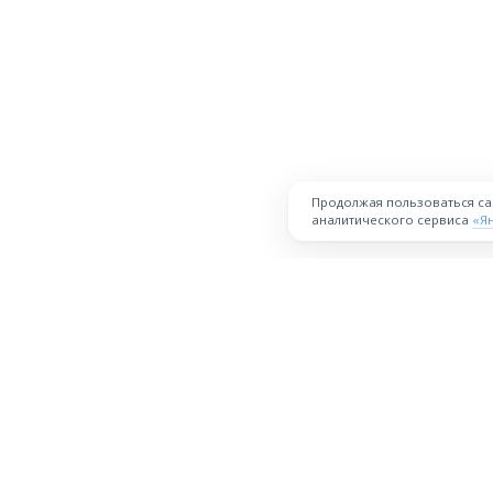
Продолжая пользоваться с
аналитического сервиса
«Я
ПЛОЩАДКА
Торговая площадка для продажи
товаров и услуг в нужных
Все города