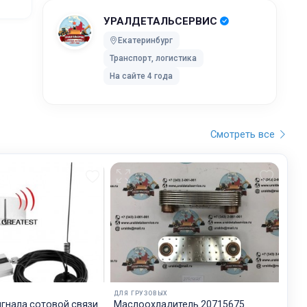
УРАЛДЕТАЛЬСЕРВИС
ей после
Екатеринбург
Транспорт, логистика
ки без
На сайте 4 года
 UPS Extra
оставки,
Смотреть все
бранного
остояние
обработку,
тку
ртировку
лки. Мы
дет
ДЛЯ ГРУЗОВЫХ
будет на
игнала сотовой связи
Маслоохладитель 20715675