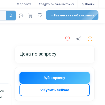
О проекте
Создать онлайн витрину
Войти
Разместить
объявление
Цена по запросу
В корзину
Купить сейчас
ы
жников,