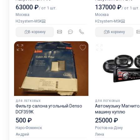
63000 ₽
137000 ₽
/ от 1 шт.
/ от 1 шт.
Москва
Москва
H2system-MSK
H2system-MSK
В корзину
В корзину
ДЛЯ ЛЕГКОВЫХ
ДЛЯ ЛЕГКОВЫХ
Фильтр салона угольный Denso
Автомузыку Магнитол
DCF359K
машину куплю
500 ₽
25000 ₽
Наро-Фоминск
Ростов-на-Дону
Андрей
Лина