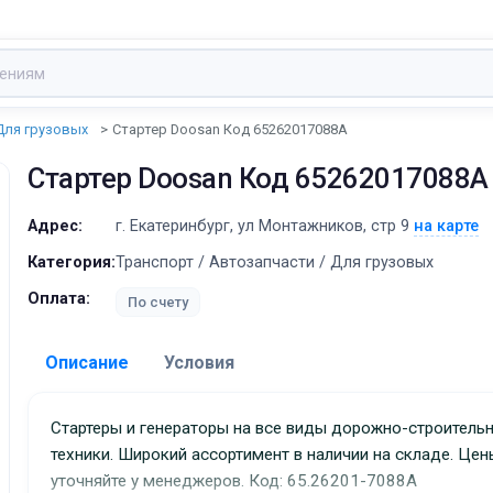
Для грузовых
Стартер Doosan Код 65262017088A
Стартер Doosan Код 65262017088A
Адрес:
г. Екатеринбург, ул Монтажников, стр 9
на карте
Категория:
Транспорт / Автозапчасти / Для грузовых
Оплата:
По счету
Описание
Условия
Доставка:
Стартеры и генераторы на все виды дорожно-строительной
техники. Широкий ассортимент в наличии на складе. Цен
Адрес самовывоза:
г. Екатеринбург, ул Монта
уточняйте у менеджеров. Код: 65.26201-7088A
стр 9