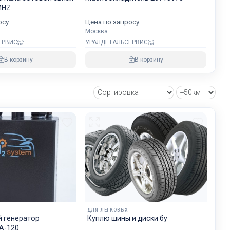
хранности
MHZ
осу
Цена по запросу
Москва
ЕРВИС
УРАЛДЕТАЛЬСЕРВИС
овнем
В корзину
В корзину
озке
зии и ЕС.
ДЛЯ ЛЕГКОВЫХ
 генератор
Куплю шины и диски бу
А-120