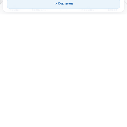
Согласен
Главная
Закладки
Корзина
Войти
Торговая площадка для продажи товаров и услуг в нужных
регионах и по всей России.
Техническая поддержка
Мобильная версия
ПЛОЩАДКА
ВОЗМОЖНОСТИ
Все города
Интернет-магазин
О проекте
Реферальная программа
Правила участия
Стать партнёрам