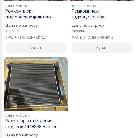
ДЛЯ ГРУЗОВЫХ
ДЛЯ ГРУЗОВЫХ
Ремкомплект
Рeмкoмплeкт
гидрораспределителя
гидроцилиндра
31N610110 Hyundai R210LC7
стабилизатора аутриггера
Цена по запросу
Цена по запросу
NOK
NOK 42N6C13380
Москва
Москва
УРАЛДЕТАЛЬСЕРВИС
УРАЛДЕТАЛЬСЕРВИС
Купить
Купить
ДЛЯ ГРУЗОВЫХ
Радиатор охлаждения
водяной 4448338 Hitachi
Цена по запросу