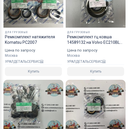
ответственности, но мы позаботимся о сохранност
хрупких грузов.
Коробки оптимального размера и с
надежным уровнем защиты.
ДЛЯ ГРУЗОВЫХ
ДЛЯ ГРУЗОВЫХ
Ремкомплект натяжителя
Ремкомплект гц ковша
Специалисты компании готовы взять на себя все
Komatsu PC2007
14589132 на Volvo EC210BLC
NOK
мероприятия по оформлению документов и
Цена по запросу
Цена по запросу
перевозке вашего заказа в любой регион РФ, в
Москва
Москва
УРАЛДЕТАЛЬСЕРВИС
УРАЛДЕТАЛЬСЕРВИС
страны СНГ, Азии и ЕС.
Купить
Купить