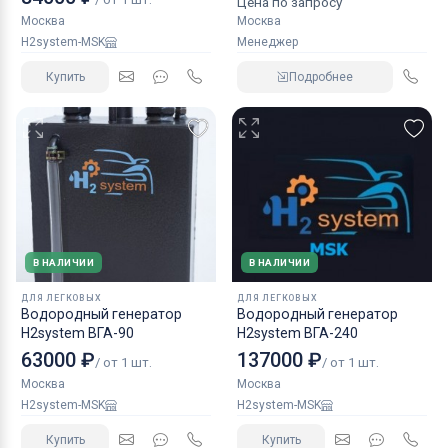
Цена по запросу
Москва
Москва
H2system-MSK
Менеджер
Купить
Подробнее
В НАЛИЧИИ
В НАЛИЧИИ
ДЛЯ ЛЕГКОВЫХ
ДЛЯ ЛЕГКОВЫХ
Водородный генератор
Водородный генератор
H2system ВГА-90
H2system ВГА-240
63000 ₽
137000 ₽
/ от 1 шт.
/ от 1 шт.
Москва
Москва
H2system-MSK
H2system-MSK
Купить
Купить