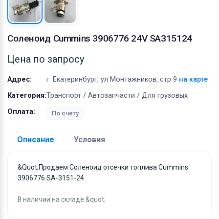
Оборудование
Материалы
Соленоид Cummins 3906776 24V SA315124
Цена по запросу
Адрес:
г. Екатеринбург, ул Монтажников, стр 9
на карте
Категория:
Транспорт / Автозапчасти / Для грузовых
Оплата:
По счету
Описание
Условия
Доставка:
&quot;Продаем Соленоид отсечки топлива Cummins
3906776 SA-3151-24
Адрес самовывоза:
г. Екатеринбург, ул
Монтажников, стр 9
В наличии на складе.&quot;
Условия и гарантии: